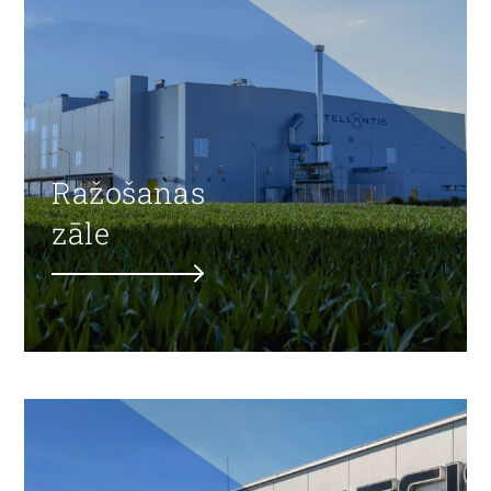
Ražošanas
zāle