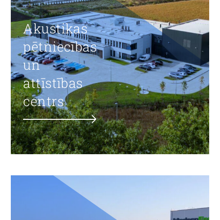
Akustikas
pētniecības
un
attīstības
centrs