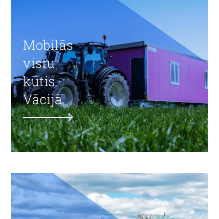
Mobilās
vistu
kūtis
Vācijā