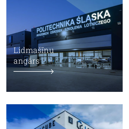
Lidmašīnu
angārs