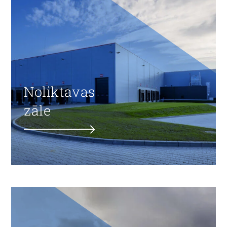
Noliktavas
zāle