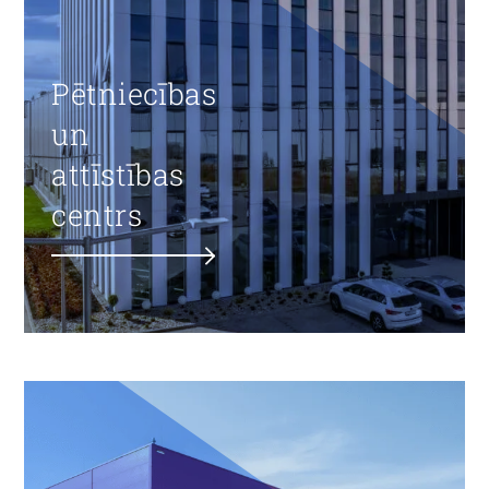
Pētniecības
un
attīstības
centrs