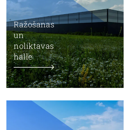
Ražošanas
un
noliktavas
halle