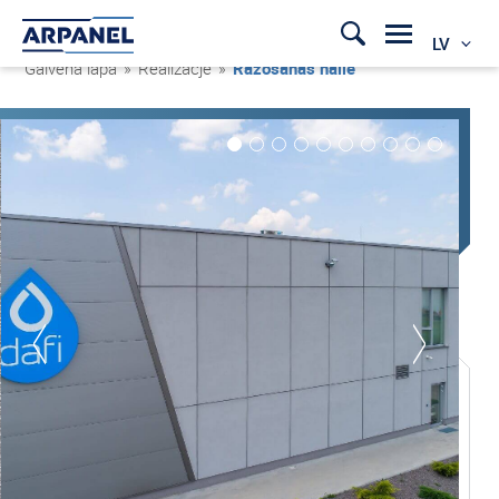
LV
Galvenā lapa
»
Realizacje
»
Ražošanas halle