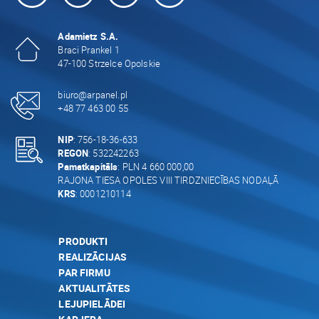
Adamietz S.A.
Braci Prankel 1
47-100 Strzelce Opolskie
biuro@arpanel.pl
+48 77 463 00 55
NIP
: 756-18-36-633
REGON
: 532242263
Pamatkapitāls
: PLN 4 660 000,00
RAJONA TIESA OPOLES VIII TIRDZNIECĪBAS NODAĻĀ
KRS
: 0001210114
PRODUKTI
REALIZĀCIJAS
PAR FIRMU
AKTUALITĀTES
LEJUPIELĀDEI