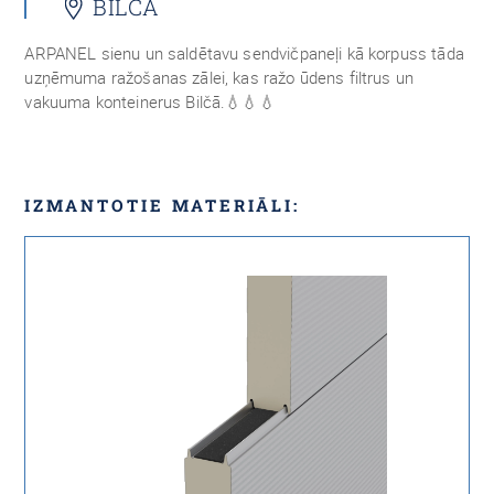
BILČA
ARPANEL sienu un saldētavu sendvičpaneļi kā korpuss tāda
uzņēmuma ražošanas zālei, kas ražo ūdens filtrus un
vakuuma konteinerus Bilčā.💧💧💧
IZMANTOTIE MATERIĀLI: