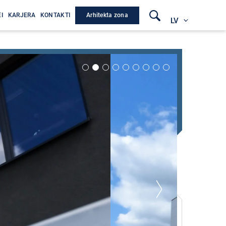
Arhitekta zona
I
KARJERA
KONTAKTI
LV