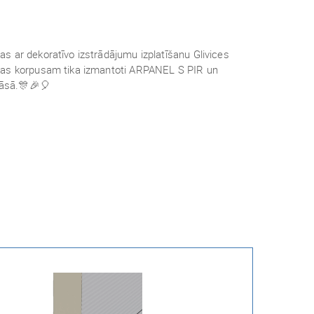
 ar dekoratīvo izstrādājumu izplatīšanu Glivices
kas korpusam tika izmantoti ARPANEL S PIR un
āsā.🎊🎉🎈