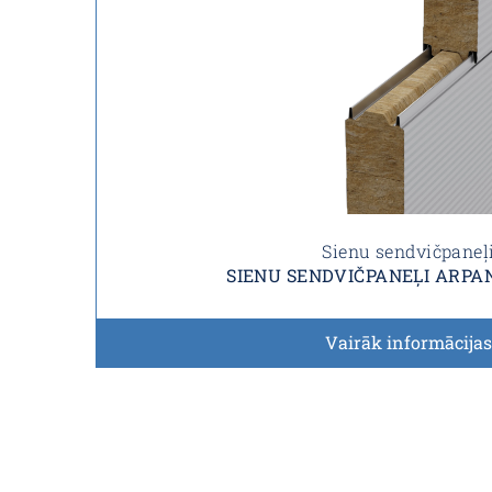
Sienu sendvičpaneļ
SIENU SENDVIČPANEĻI ARPA
Vairāk informācijas