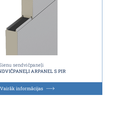
Sienu sendvičpaneļi
NDVIČPANEĻI ARPANEL S PIR
Vairāk informācijas