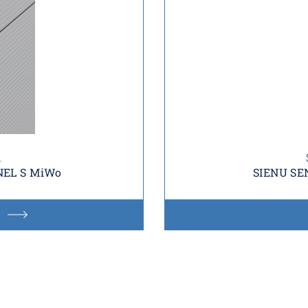
i
NEL S MiWo
SIENU SE