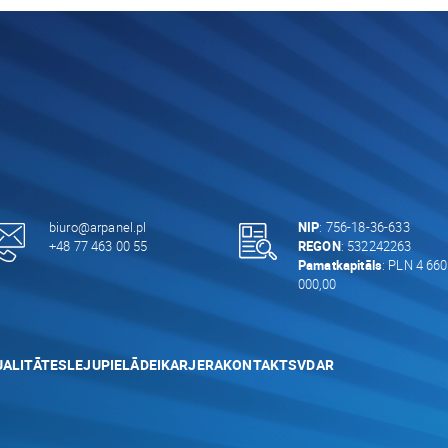
biuro@arpanel.pl
NIP
: 756-18-36-633
+48 77 463 00 55
REGON
: 532242263
Pamatkapitāls
: PLN 4 660
000,00
ALITĀTES
LEJUPIELĀDEI
KARJERA
KONTAKTS
VDAR