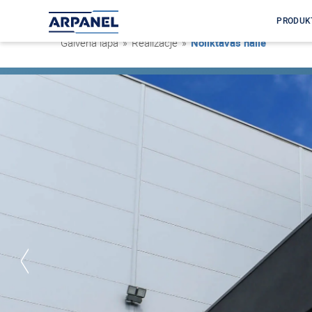
PRODUK
Galvenā lapa
»
Realizacje
»
Noliktavas halle