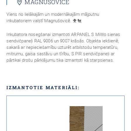
MAGNUŠOVICE
Viens no lielākajām un modernākajām mājputnu
inkubatoriem valstī Magnušovicē. 🐥🐔
Inkubatora nosegšanai izmantoti ARPANEL S MiWo sienas
sendvičpaneļi RAL 9006 un 9007 krāsās. Objekta iekšienē,
sakarā ar nepieciešamību uzturēt atbilstošu temperatūru,
mitrumu, gaisa sastāvu un tīrību, S PIR sendvičpaneļi ar
pārtikai drošu pārklājumu tika izmantotI kā starpsienas.
IZMANTOTIE MATERIĀLI: