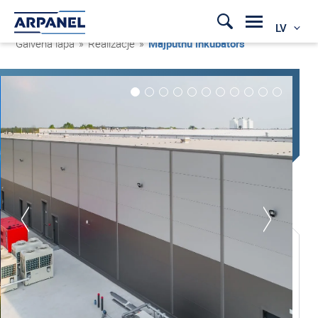
LV
Galvenā lapa
»
Realizacje
»
Mājputnu inkubators