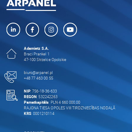
Adamietz S.A.
Braci Prankel 1
47-100 Strzelce Opolskie
biuro@arpanel.pl
+48 77 463 00 55
NIP
: 756-18-36-633
REGON
: 532242263
Pamatkapitāls
: PLN 4 660 000,00
RAJONA TIESA OPOLES VIII TIRDZNIECĪBAS NODAĻĀ
KRS
: 0001210114