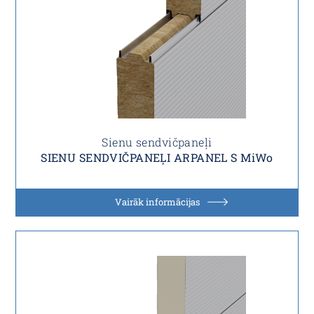
Sienu sendvičpaneļi
SIENU SENDVIČPANEĻI ARPANEL S MiWo
Vairāk informācijas