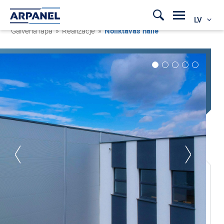
LV
Galvenā lapa
»
Realizacje
»
Noliktavas halle