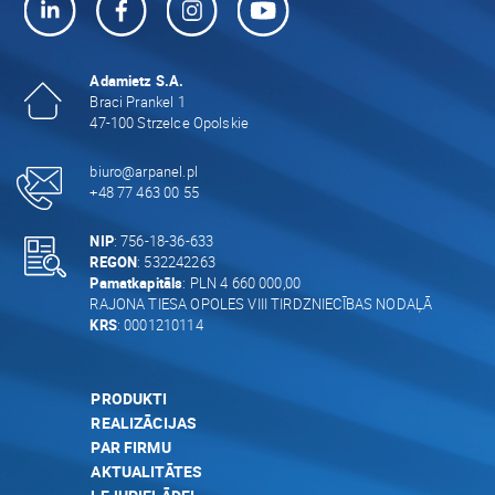
Adamietz S.A.
Braci Prankel 1
47-100 Strzelce Opolskie
biuro@arpanel.pl
+48 77 463 00 55
NIP
: 756-18-36-633
REGON
: 532242263
Pamatkapitāls
: PLN 4 660 000,00
RAJONA TIESA OPOLES VIII TIRDZNIECĪBAS NODAĻĀ
KRS
: 0001210114
PRODUKTI
REALIZĀCIJAS
PAR FIRMU
AKTUALITĀTES