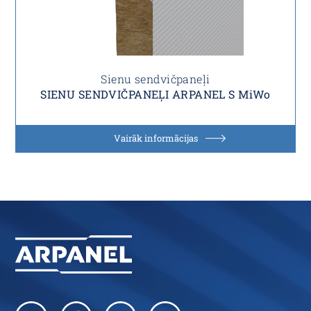
Sienu sendvičpaneļi
SIENU SENDVIČPANEĻI ARPANEL S MiWo
Vairāk informācijas