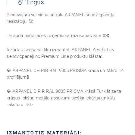
Tirgus
Piedāvājam vēl vienu unikālu ARPANEL sendvičpaneļu
realizāciju!
🚀
Tērauda pārstrādes uzņēmuma ražošanas zāle ⛓️⚙️
Iekārtas segšanai tika izmantoti ARPANEL Aesthetics
sendvičpaneļi no Premium Line produktu klāsta:
💎 ARPANEL CH PIR RAL 9005 PRISMA krāsā un Mikro 14
profilējumā
💎 ARPANEL D PIR RAL 9005 PRISMA krāsā
Turklāt zelta
krāsas lokšņu metāla apšuvumi piešķir iekārtai unikālu
raksturu.
✨✨
IZMANTOTIE MATERIĀLI: