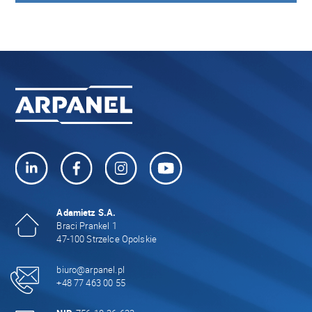
Adamietz S.A.
Braci Prankel 1
47-100 Strzelce Opolskie
biuro@arpanel.pl
+48 77 463 00 55