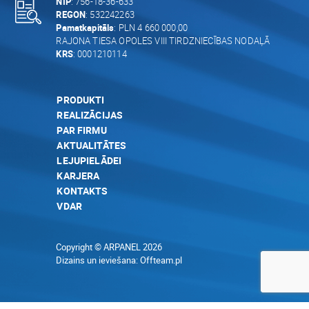
NIP
: 756-18-36-633
REGON
: 532242263
Pamatkapitāls
: PLN 4 660 000,00
RAJONA TIESA OPOLES VIII TIRDZNIECĪBAS NODAĻĀ
KRS
: 0001210114
PRODUKTI
REALIZĀCIJAS
PAR FIRMU
AKTUALITĀTES
LEJUPIELĀDEI
KARJERA
KONTAKTS
VDAR
Copyright © ARPANEL 2026
Dizains un ieviešana:
Offteam.pl