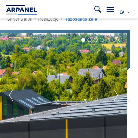
LV
Galvenā lapa
»
Realizacje
»
Ražošanas zāle