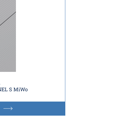
i
NEL S MiWo