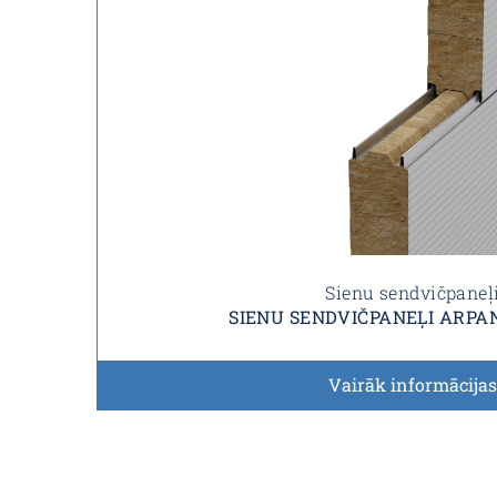
Sienu sendvičpaneļ
SIENU SENDVIČPANEĻI ARPA
Vairāk informācijas