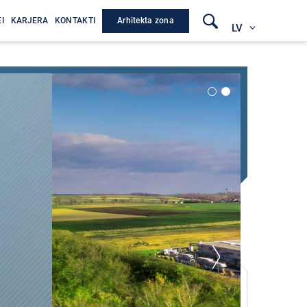
Arhitekta zona
I
KARJERA
KONTAKTI
LV