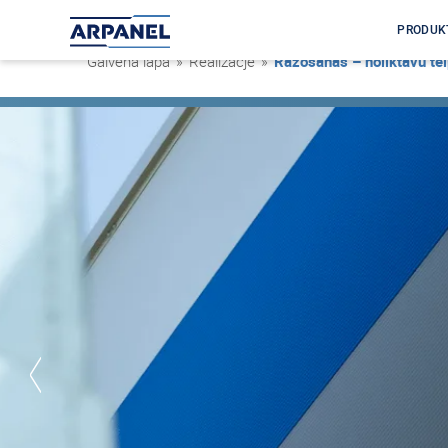
PRODUK
Galvenā lapa
»
Realizacje
»
Ražošanas – noliktavu te