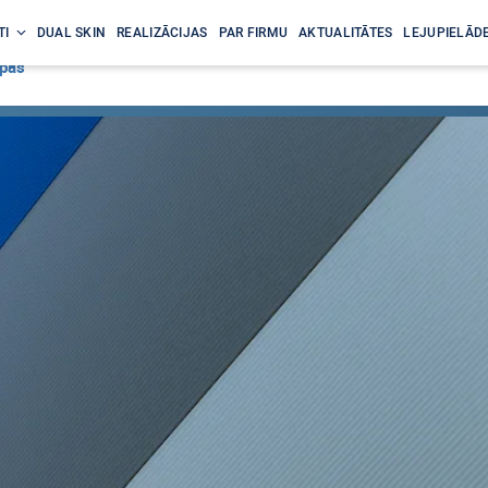
TI
DUAL SKIN
REALIZĀCIJAS
PAR FIRMU
AKTUALITĀTES
LEJUPIELĀDE
lpas