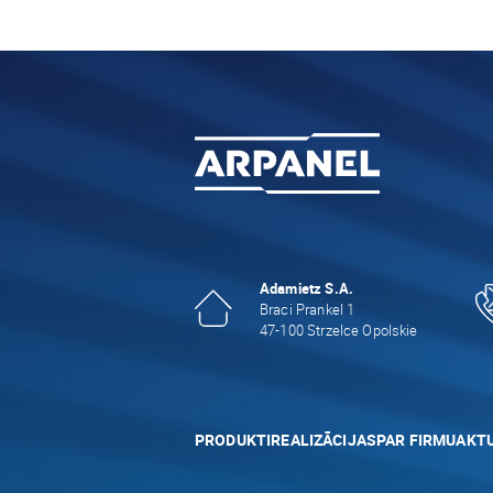
Adamietz S.A.
Braci Prankel 1
47-100 Strzelce Opolskie
PRODUKTI
REALIZĀCIJAS
PAR FIRMU
AKTU