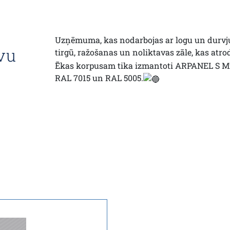
Uzņēmuma, kas nodarbojas ar logu un durvju
vu
tirgū, ražošanas un noliktavas zāle, kas atr
Ēkas korpusam tika izmantoti ARPANEL S Mi
RAL 7015 un RAL 5005.