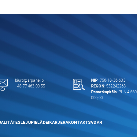
biuro@arpanel.pl
NIP
: 756-18-36-633
+48 77 463 00 55
REGON
: 532242263
Pamatkapitāls
: PLN 4 660
000,00
ALITĀTES
LEJUPIELĀDEI
KARJERA
KONTAKTS
VDAR