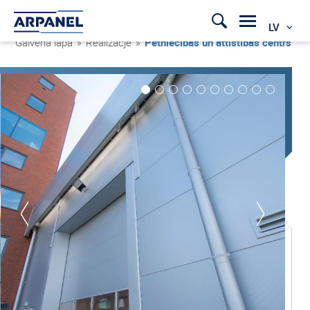
LV
Galvenā lapa
»
Realizacje
»
Pētniecības un attīstības centrs