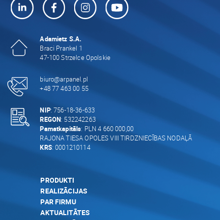
Adamietz S.A.
Braci Prankel 1
47-100 Strzelce Opolskie
biuro@arpanel.pl
+48 77 463 00 55
NIP
: 756-18-36-633
REGON
: 532242263
Pamatkapitāls
: PLN 4 660 000,00
RAJONA TIESA OPOLES VIII TIRDZNIECĪBAS NODAĻĀ
KRS
: 0001210114
PRODUKTI
REALIZĀCIJAS
PAR FIRMU
AKTUALITĀTES