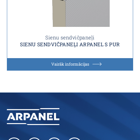
Sienu sendvičpaneļi
SIENU SENDVIČPANEĻI ARPANEL S PUR
Vairāk informācijas