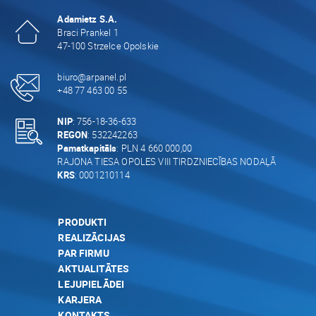
Adamietz S.A.
Braci Prankel 1
47-100 Strzelce Opolskie
biuro@arpanel.pl
+48 77 463 00 55
NIP
: 756-18-36-633
REGON
: 532242263
Pamatkapitāls
: PLN 4 660 000,00
RAJONA TIESA OPOLES VIII TIRDZNIECĪBAS NODAĻĀ
KRS
: 0001210114
PRODUKTI
REALIZĀCIJAS
PAR FIRMU
AKTUALITĀTES
LEJUPIELĀDEI
KARJERA
KONTAKTS