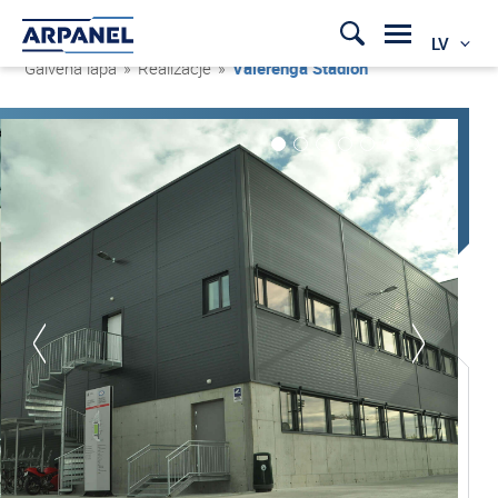
LV
Galvenā lapa
»
Realizacje
»
Vålerenga Stadion