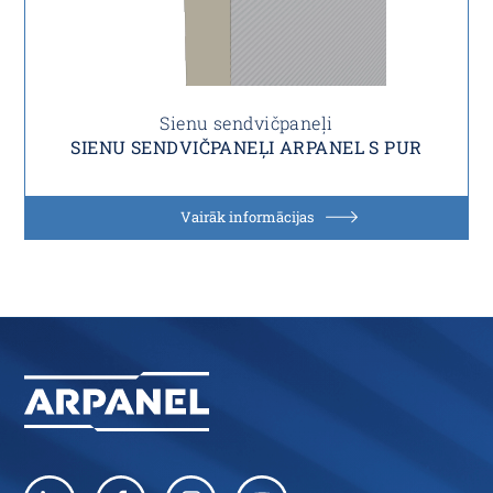
Sienu sendvičpaneļi
SIENU SENDVIČPANEĻI ARPANEL S PUR
Vairāk informācijas