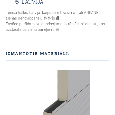
LATVIJA
Tenisa halles Latvijā, korpusam tika izmantoti ARPANEL
sienas sendvičpaneļi. 🎾🎾🏗🏬
Fasāde parāda savu apbrīnojamo “otrās ādas” efektu , kas
uzstādīta uz sienu paneļiem. 🤩
IZMANTOTIE MATERIĀLI: