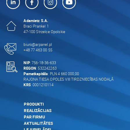
Adamietz S.A.
Braci Prankel 1
47-100 Strzelce Opolskie
biuro@arpanel.pl
+48 77 463 00 55
NIP
: 756-18-36-633
REGON
: 532242263
Pamatkapitāls
: PLN 4 660 000,00
RAJONA TIESA OPOLES VIII TIRDZNIECĪBAS NODAĻĀ
KRS
: 0001210114
PRODUKTI
REALIZĀCIJAS
PAR FIRMU
AKTUALITĀTES
LEJUPIELĀDEI