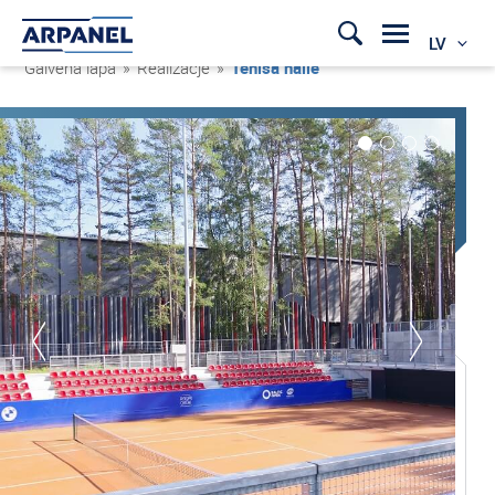
LV
Galvenā lapa
»
Realizacje
»
Tenisa halle