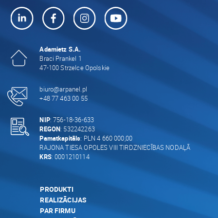
Adamietz S.A.
Braci Prankel 1
47-100 Strzelce Opolskie
biuro@arpanel.pl
+48 77 463 00 55
NIP
: 756-18-36-633
REGON
: 532242263
Pamatkapitāls
: PLN 4 660 000,00
RAJONA TIESA OPOLES VIII TIRDZNIECĪBAS NODAĻĀ
KRS
: 0001210114
PRODUKTI
REALIZĀCIJAS
PAR FIRMU