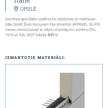
OPOLĒ
Alumīnija apstrādes uzņēmuma ražošanas un noliktavas
zāle Opolē. Ēkas korpusam tika izmantoti ARPANEL SU PIR
sienas sendvičpaneļi ar slēptu stiprinājumu sistēmu RAL
7016 un RAL 9007 krāsās.⚙️🏗🔩
IZMANTOTIE MATERIĀLI: