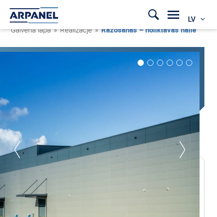
LV
Galvenā lapa
»
Realizacje
»
Ražošanas – noliktavas halle