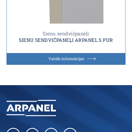
Sienu sendvičpaneļi
SIENU SENDVIČPANEĻI ARPANEL S PUR
Vairāk informācijas