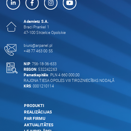
Adamietz S.A.
Braci Prankel 1
47-100 Strzelce Opolskie
biuro@arpanel.pl
+48 77 463 00 55
NIP
: 756-18-36-633
REGON
: 532242263
Pamatkapitāls
: PLN 4 660 000,00
RAJONA TIESA OPOLES VIII TIRDZNIECĪBAS NODAĻĀ
KRS
: 0001210114
PRODUKTI
REALIZĀCIJAS
PAR FIRMU
AKTUALITĀTES