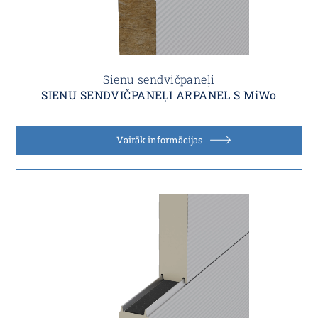
Sienu sendvičpaneļi
SIENU SENDVIČPANEĻI ARPANEL S MiWo
Vairāk informācijas