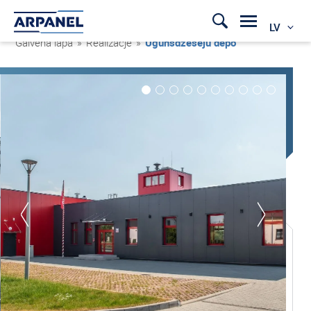
LV
Galvenā lapa
»
Realizacje
»
Ugunsdzēsēju depo