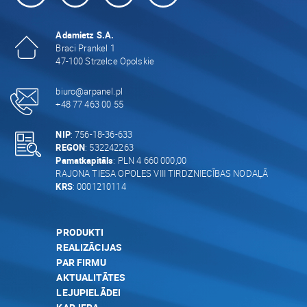
Adamietz S.A.
Braci Prankel 1
47-100 Strzelce Opolskie
biuro@arpanel.pl
+48 77 463 00 55
NIP
: 756-18-36-633
REGON
: 532242263
Pamatkapitāls
: PLN 4 660 000,00
RAJONA TIESA OPOLES VIII TIRDZNIECĪBAS NODAĻĀ
KRS
: 0001210114
PRODUKTI
REALIZĀCIJAS
PAR FIRMU
AKTUALITĀTES
LEJUPIELĀDEI