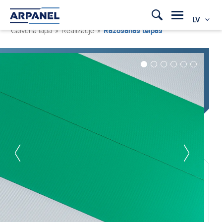
LV
Galvenā lapa
»
Realizacje
»
Ražošanas telpas