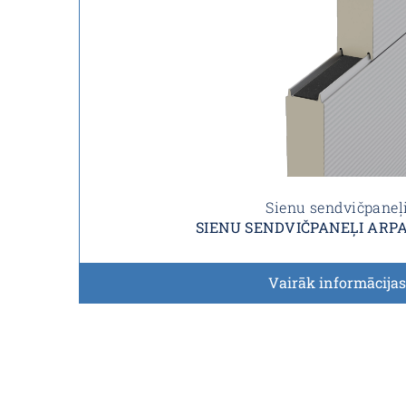
Sienu sendvičpaneļ
SIENU SENDVIČPANEĻI ARPA
Vairāk informācijas