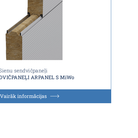
Sienu sendvičpaneļi
DVIČPANEĻI ARPANEL S MiWo
Vairāk informācijas