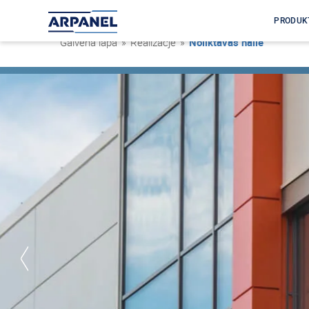
PRODUK
Galvenā lapa
»
Realizacje
»
Noliktavas halle