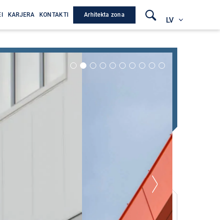
Arhitekta zona
I
KARJERA
KONTAKTI
LV