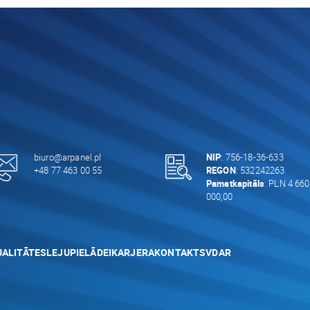
biuro@arpanel.pl
NIP
: 756-18-36-633
+48 77 463 00 55
REGON
: 532242263
Pamatkapitāls
: PLN 4 660
000,00
ALITĀTES
LEJUPIELĀDEI
KARJERA
KONTAKTS
VDAR