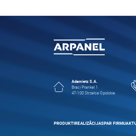
Adamietz S.A.
Braci Prankel 1
47-100 Strzelce Opolskie
PRODUKTI
REALIZĀCIJAS
PAR FIRMU
AKTU