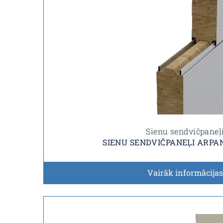
Sienu sendvičpaneļ
SIENU SENDVIČPANEĻI ARPA
Vairāk informācijas