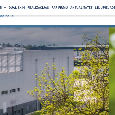
TI
DUAL SKIN
REALIZĀCIJAS
PAR FIRMU
AKTUALITĀTES
LEJUPIELĀDE
as halle