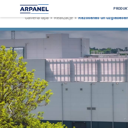
PRODUK
Galvenā lapa
»
Realizacje
»
Ražošanas un uzglabāšan