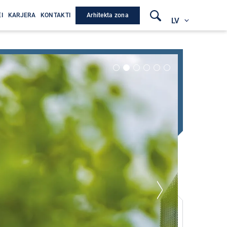
Arhitekta zona
I
KARJERA
KONTAKTI
LV