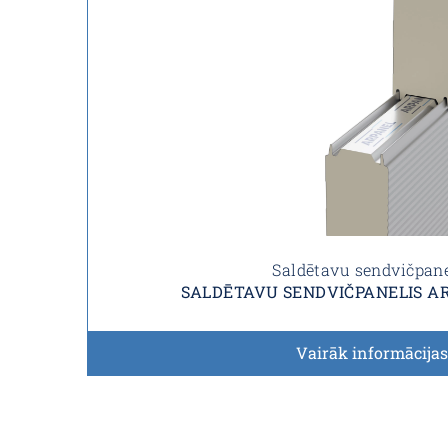
Saldētavu sendvičpane
SALDĒTAVU SENDVIČPANELIS AR
Vairāk informācijas