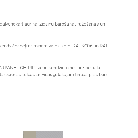
galvenokārt agrīnai zīdaiņu barošanai, ražošanas un
endvičpaneļi ar minerālvates serdi RAL 9006 un RAL
ARPANEL CH PIR sienu sendvičpaneļi ar speciālu
starpsienas telpās ar visaugstākajām tīrības prasībām.