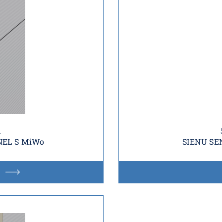
i
NEL S MiWo
SIENU SE