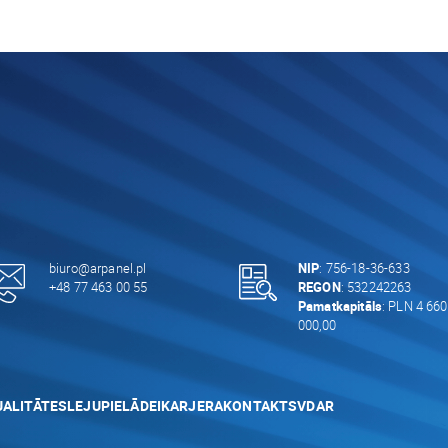
biuro@arpanel.pl
NIP
: 756-18-36-633
+48 77 463 00 55
REGON
: 532242263
Pamatkapitāls
: PLN 4 660
000,00
ALITĀTES
LEJUPIELĀDEI
KARJERA
KONTAKTS
VDAR