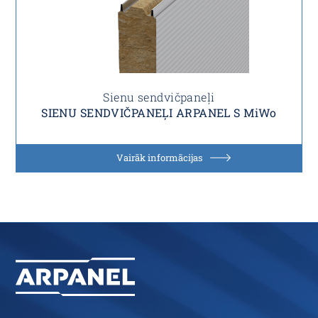
Sienu sendvičpaneļi
SIENU SENDVIČPANEĻI ARPANEL S MiWo
Vairāk informācijas