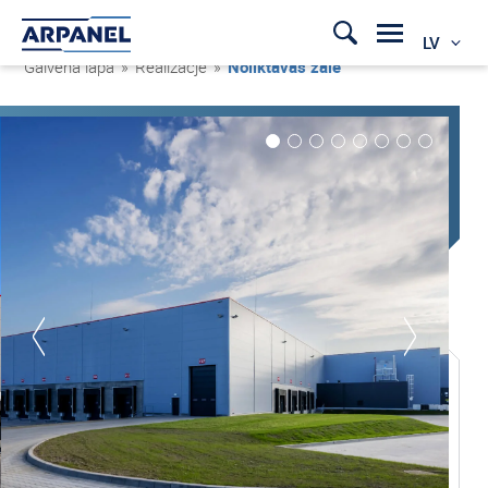
LV
Galvenā lapa
»
Realizacje
»
Noliktavas zāle