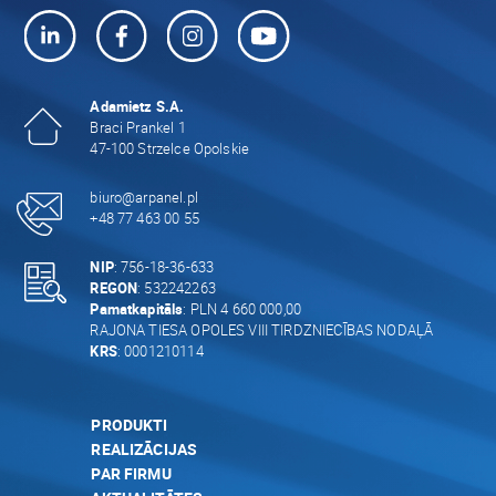
Adamietz S.A.
Braci Prankel 1
47-100 Strzelce Opolskie
biuro@arpanel.pl
+48 77 463 00 55
NIP
: 756-18-36-633
REGON
: 532242263
Pamatkapitāls
: PLN 4 660 000,00
RAJONA TIESA OPOLES VIII TIRDZNIECĪBAS NODAĻĀ
KRS
: 0001210114
PRODUKTI
REALIZĀCIJAS
PAR FIRMU