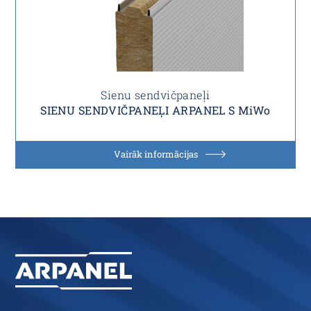
Sienu sendvičpaneļi
SIENU SENDVIČPANEĻI ARPANEL S MiWo
Vairāk informācijas