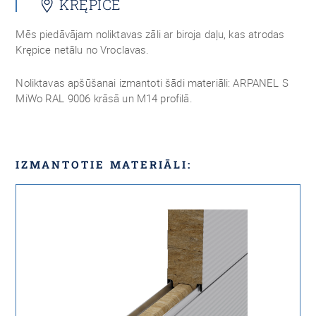
KRĘPICE
Mēs piedāvājam noliktavas zāli ar biroja daļu, kas atrodas
Krępice netālu no Vroclavas.
Noliktavas apšūšanai izmantoti šādi materiāli: ARPANEL S
MiWo RAL 9006 krāsā un M14 profilā.
IZMANTOTIE MATERIĀLI: