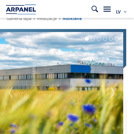
LV
Galvenā lapa
»
Realizacje
»
Noliktava