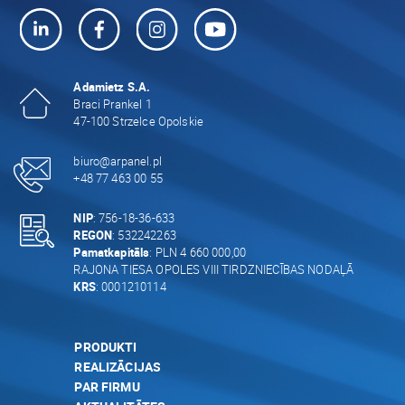
Adamietz S.A.
Braci Prankel 1
47-100 Strzelce Opolskie
biuro@arpanel.pl
+48 77 463 00 55
NIP
: 756-18-36-633
REGON
: 532242263
Pamatkapitāls
: PLN 4 660 000,00
RAJONA TIESA OPOLES VIII TIRDZNIECĪBAS NODAĻĀ
KRS
: 0001210114
PRODUKTI
REALIZĀCIJAS
PAR FIRMU