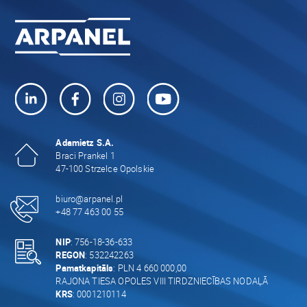
Adamietz S.A.
Braci Prankel 1
47-100 Strzelce Opolskie
biuro@arpanel.pl
+48 77 463 00 55
NIP
: 756-18-36-633
REGON
: 532242263
Pamatkapitāls
: PLN 4 660 000,00
RAJONA TIESA OPOLES VIII TIRDZNIECĪBAS NODAĻĀ
KRS
: 0001210114