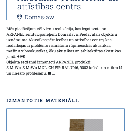
attīstības centrs
Domasław
Mēs piedāvājam vēl vienu realizāciju, kas izgatavota no
ARPANEL sendvičpaneļiem Domaslavā. Piedāvātais objekts ir
uzņēmuma Akustikas pētniecības un attīstības centrs, kas
nodarbojas ar problēmu risināšanu rūpnieciskās akustikas,
mašīnu vibroakustikas, ēku akustikas un arhitektūras akustikas
jomā. 🔊🔇
Objekta segšanai izmantoti ARPANEL produkti:
S MiWo, S MiWo MXL, CH PIR RAL 7016, 9002 krāsās un mikro 14
un lineāro profilēšanu. ⬛⬜
IZMANTOTIE MATERIĀLI: