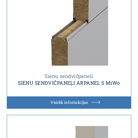
Sienu sendvičpaneļi
SIENU SENDVIČPANEĻI ARPANEL S MiWo
Vairāk informācijas