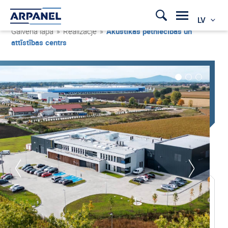
LV
Galvenā lapa
»
Realizacje
»
Akustikas pētniecības un
attīstības centrs