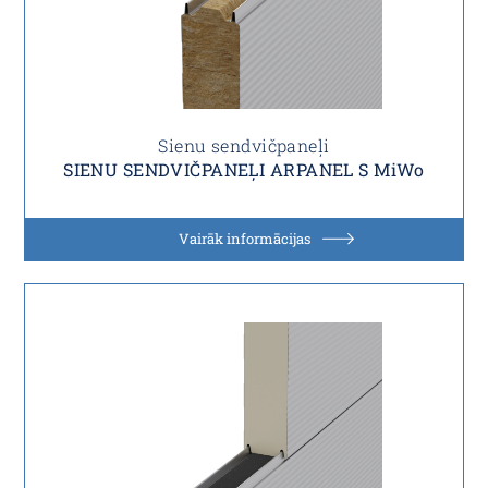
Sienu sendvičpaneļi
SIENU SENDVIČPANEĻI ARPANEL S MiWo
Vairāk informācijas