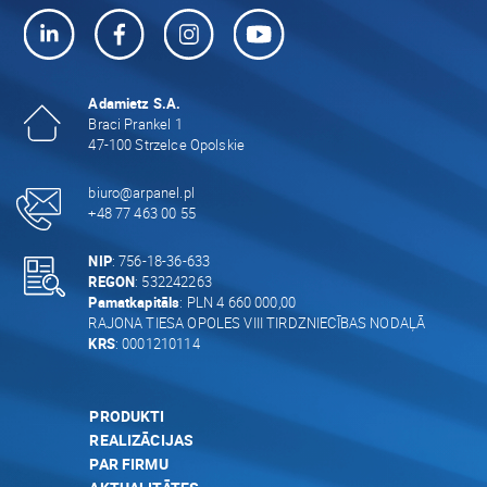
Adamietz S.A.
Braci Prankel 1
47-100 Strzelce Opolskie
biuro@arpanel.pl
+48 77 463 00 55
NIP
: 756-18-36-633
REGON
: 532242263
Pamatkapitāls
: PLN 4 660 000,00
RAJONA TIESA OPOLES VIII TIRDZNIECĪBAS NODAĻĀ
KRS
: 0001210114
PRODUKTI
REALIZĀCIJAS
PAR FIRMU