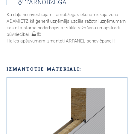
TARNOBŽEGA
Kā daļu no investīcijām Tarnobžegas ekonomiskajā zonā
ADAMIETZ kā ģenerāluzņēmējs uzcēla ražotni uzņēmumam,
kas cita starpā nodarbojas ar stikla ražošanu un apstrādi.
būvniecībai. 🏭🏗️
Halles apšuvumam izmantoti ARPANEL sendvičpaneļi!
IZMANTOTIE MATERIĀLI: