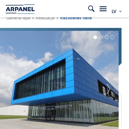
LV
Galvenā lapa
»
Realizacje
»
Ražošanas halle