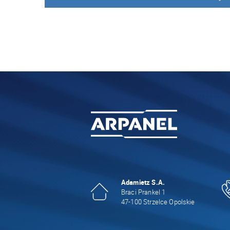
Adamietz S.A.
Braci Prankel 1
47-100 Strzelce Opolskie