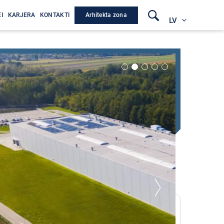
Arhitekta zona
I
KARJERA
KONTAKTI
LV