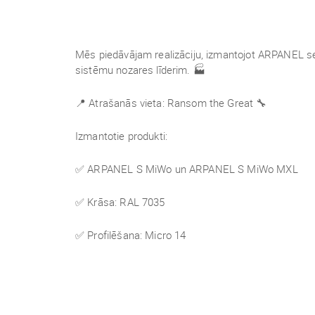
Mēs piedāvājam realizāciju, izmantojot ARPANEL s
sistēmu nozares līderim.
🏭
📍 Atrašanās vieta: Ransom the Great
🔧
Izmantotie produkti:
✅ ARPANEL S MiWo un ARPANEL S MiWo MXL
✅ Krāsa: RAL 7035
✅ Profilēšana: Micro 14