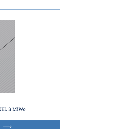
i
NEL S MiWo