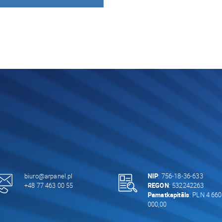
biuro@arpanel.pl
NIP
: 756-18-36-633
+48 77 463 00 55
REGON
: 532242263
Pamatkapitāls
: PLN 4 660
000,00