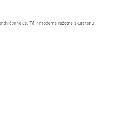
endvičpaneļus.
Tā ir moderna ražotne skursteņu