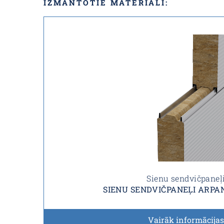
IZMANTOTIE MATERIĀLI:
Sienu sendvičpaneļ
SIENU SENDVIČPANEĻI ARPA
Vairāk informācijas