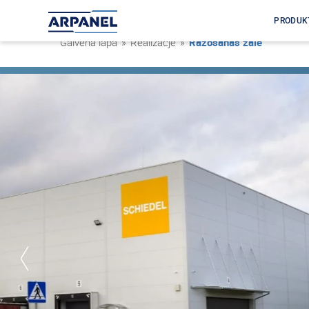
PRODUK
Galvenā lapa
»
Realizacje
»
Ražošanas zāle