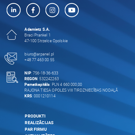
Adamietz S.A.
Braci Prankel 1
47-100 Strzelce Opolskie
biuro@arpanel.pl
+48 77 463 00 55
NIP
: 756-18-36-633
REGON
: 532242263
Pamatkapitāls
: PLN 4 660 000,00
RAJONA TIESA OPOLES VIII TIRDZNIECĪBAS NODAĻĀ
KRS
: 0001210114
PRODUKTI
REALIZĀCIJAS
PAR FIRMU