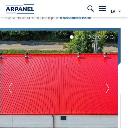
LV
Galvenā lapa
»
Realizacje
»
Ražošanas halle