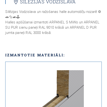
SILĒZIJAS VODZISLAVĀ
Silēzijas Vodzislava un ražošanas halle automobīļu nozarē ⚙️
🚗🔩🚙🕹
Halles apšūšanai izmantoti ARPANEL S MiWo un ARPANEL
SU PUR sienu paneļi RAL 9010 krāsā un ARPANEL D PUR
jumta paneļi RAL 3000 krāsā.
IZMANTOTIE MATERIĀLI: