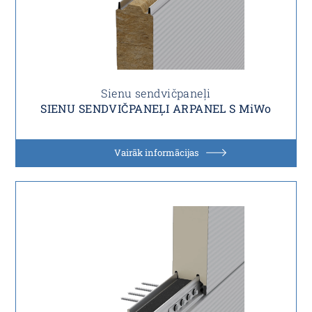
Sienu sendvičpaneļi
SIENU SENDVIČPANEĻI ARPANEL S MiWo
Vairāk informācijas