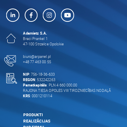
Adamietz S.A.
Braci Prankel 1
47-100 Strzelce Opolskie
biuro@arpanel.pl
+48 77 463 00 55
NIP
: 756-18-36-633
REGON
: 532242263
Pamatkapitāls
: PLN 4 660 000,00
RAJONA TIESA OPOLES VIII TIRDZNIECĪBAS NODAĻĀ
KRS
: 0001210114
PRODUKTI
REALIZĀCIJAS