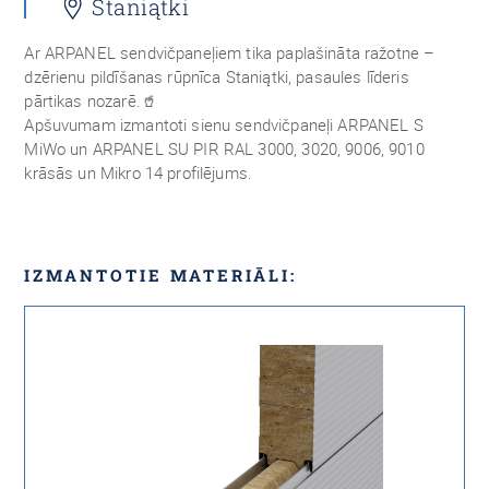
Staniątki
Ar ARPANEL sendvičpaneļiem tika paplašināta ražotne –
dzērienu pildīšanas rūpnīca Staniątki, pasaules līderis
pārtikas nozarē.🥤
Apšuvumam izmantoti sienu sendvičpaneļi ARPANEL S
MiWo un ARPANEL SU PIR RAL 3000, 3020, 9006, 9010
krāsās un Mikro 14 profilējums.
IZMANTOTIE MATERIĀLI: