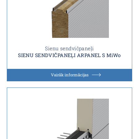
Sienu sendvičpaneļi
SIENU SENDVIČPANEĻI ARPANEL S MiWo
Vairāk informācijas