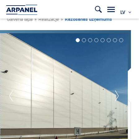
LV
Galvenā lapa
»
Realizacje
»
Ražošanas uzņēmums