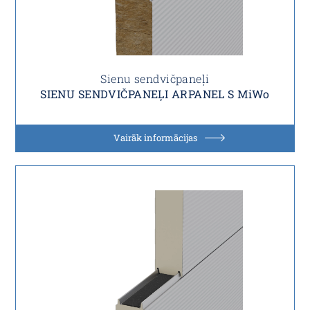
Sienu sendvičpaneļi
SIENU SENDVIČPANEĻI ARPANEL S MiWo
Vairāk informācijas