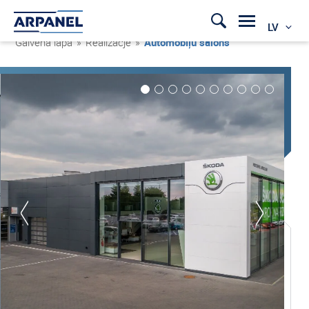
LV
Galvenā lapa
»
Realizacje
»
Automobīļu salons