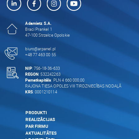
Adamietz S.A.
Braci Prankel 1
47-100 Strzelce Opolskie
biuro@arpanel.pl
+48 77 463 00 55
NIP
: 756-18-36-633
REGON
: 532242263
Pamatkapitāls
: PLN 4 660 000,00
RAJONA TIESA OPOLES VIII TIRDZNIECĪBAS NODAĻĀ
KRS
: 0001210114
PRODUKTI
REALIZĀCIJAS
PAR FIRMU
AKTUALITĀTES