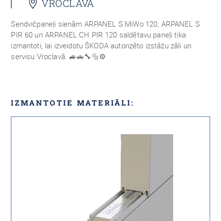
VROCLAVA
Sendvičpaneļi sienām ARPANEL S MiWo 120, ARPANEL S
PIR 60 un ARPANEL CH PIR 120 saldētavu paneļi tika
izmantoti, lai izveidotu ŠKODA autorizēto izstāžu zāli un
servisu Vroclavā. 🚙🚗🔧🔩⚙️
IZMANTOTIE MATERIĀLI: