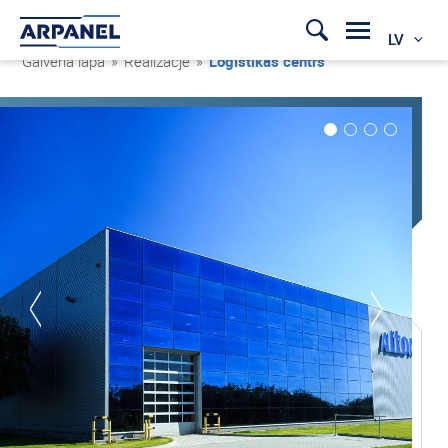
LV
Galvenā lapa
»
Realizacje
»
Loģistikas centrs