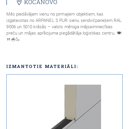
KOCANOVO
Mēs piedāvājam vienu no pirmajiem objektiem, kas
izgatavotas no ARPANEL S PUR sienu sendvičpaneļiem RAL
9006 un 5010 krāsās – valsts mēroga mājsaimniecības
preču un mājas aprīkojuma piegādātāja loģistikas centru. 🍽
🍴🥣🍶
IZMANTOTIE MATERIĀLI: