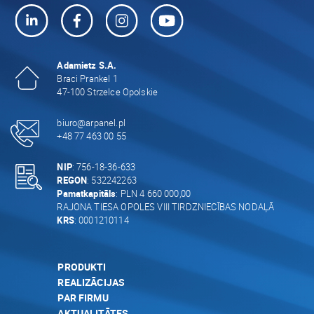
Adamietz S.A.
Braci Prankel 1
47-100 Strzelce Opolskie
biuro@arpanel.pl
+48 77 463 00 55
NIP
: 756-18-36-633
REGON
: 532242263
Pamatkapitāls
: PLN 4 660 000,00
RAJONA TIESA OPOLES VIII TIRDZNIECĪBAS NODAĻĀ
KRS
: 0001210114
PRODUKTI
REALIZĀCIJAS
PAR FIRMU
AKTUALITĀTES