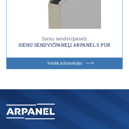
Sienu sendvičpaneļi
SIENU SENDVIČPANEĻI ARPANEL S PUR
Vairāk informācijas