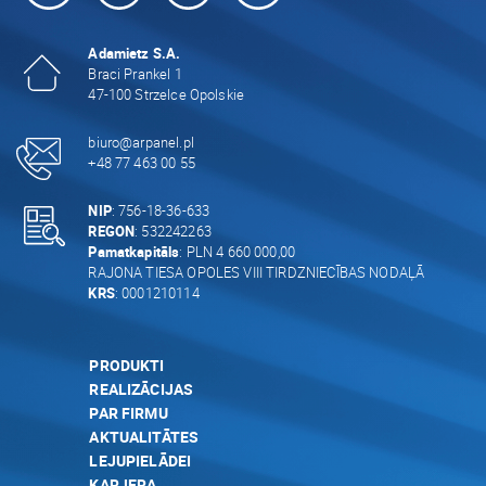
Adamietz S.A.
Braci Prankel 1
47-100 Strzelce Opolskie
biuro@arpanel.pl
+48 77 463 00 55
NIP
: 756-18-36-633
REGON
: 532242263
Pamatkapitāls
: PLN 4 660 000,00
RAJONA TIESA OPOLES VIII TIRDZNIECĪBAS NODAĻĀ
KRS
: 0001210114
PRODUKTI
REALIZĀCIJAS
PAR FIRMU
AKTUALITĀTES
LEJUPIELĀDEI
KARJERA