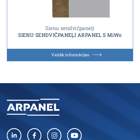
Sienu sendvičpaneļi
SIENU SENDVIČPANEĻI ARPANEL S MiWo
Vairāk informācijas