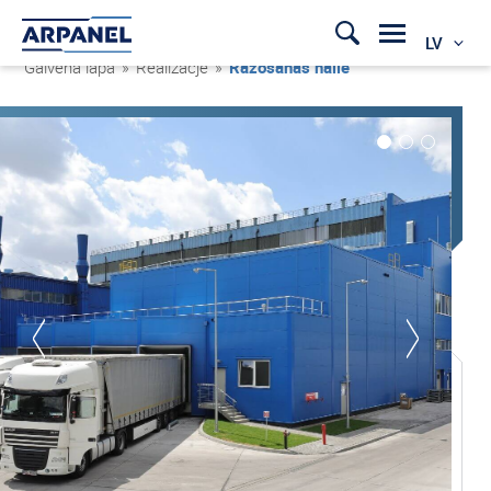
LV
Galvenā lapa
»
Realizacje
»
Ražošanas halle