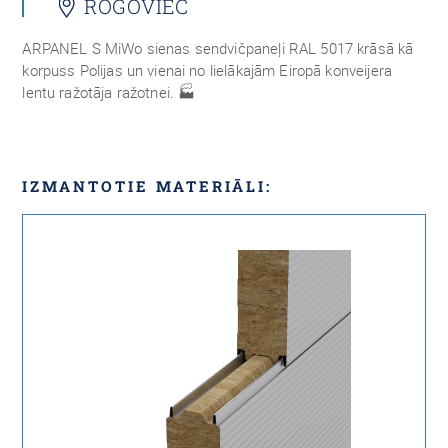
ROGOVIEC
ARPANEL S MiWo sienas sendvičpaneļi RAL 5017 krāsā kā
korpuss Polijas un vienai no lielākajām Eiropā konveijera
lentu ražotāja ražotnei. 🏭
IZMANTOTIE MATERIĀLI: