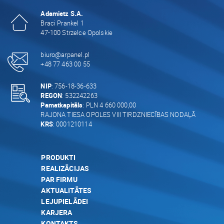
Adamietz S.A.
Braci Prankel 1
47-100 Strzelce Opolskie
biuro@arpanel.pl
+48 77 463 00 55
NIP
: 756-18-36-633
REGON
: 532242263
Pamatkapitāls
: PLN 4 660 000,00
RAJONA TIESA OPOLES VIII TIRDZNIECĪBAS NODAĻĀ
KRS
: 0001210114
PRODUKTI
REALIZĀCIJAS
PAR FIRMU
AKTUALITĀTES
LEJUPIELĀDEI
KARJERA
KONTAKTS