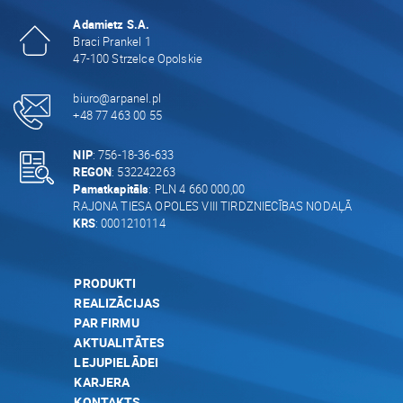
Adamietz S.A.
Braci Prankel 1
47-100 Strzelce Opolskie
biuro@arpanel.pl
+48 77 463 00 55
NIP
: 756-18-36-633
REGON
: 532242263
Pamatkapitāls
: PLN 4 660 000,00
RAJONA TIESA OPOLES VIII TIRDZNIECĪBAS NODAĻĀ
KRS
: 0001210114
PRODUKTI
REALIZĀCIJAS
PAR FIRMU
AKTUALITĀTES
LEJUPIELĀDEI
KARJERA
KONTAKTS