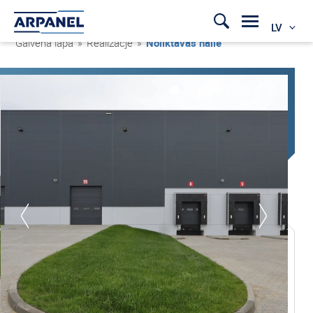
LV
Galvenā lapa
»
Realizacje
»
Noliktavas halle