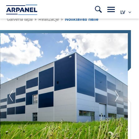
LV
Galvenā lapa
»
Realizacje
»
Noliktavas halle