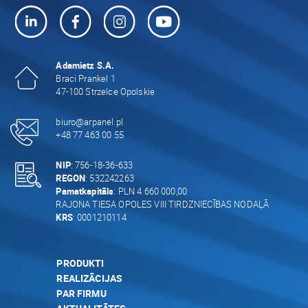
Adamietz S.A.
Braci Prankel 1
47-100 Strzelce Opolskie
biuro@arpanel.pl
+48 77 463 00 55
NIP
: 756-18-36-633
REGON
: 532242263
Pamatkapitāls
: PLN 4 660 000,00
RAJONA TIESA OPOLES VIII TIRDZNIECĪBAS NODAĻĀ
KRS
: 0001210114
PRODUKTI
REALIZĀCIJAS
PAR FIRMU