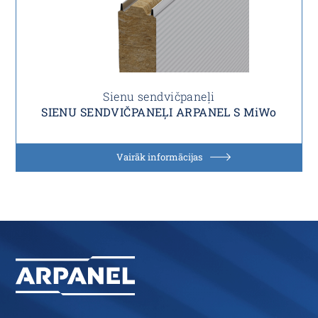
Sienu sendvičpaneļi
SIENU SENDVIČPANEĻI ARPANEL S MiWo
Vairāk informācijas