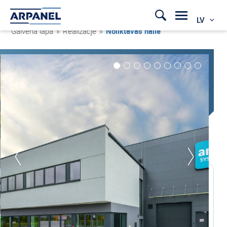
LV
Galvenā lapa
»
Realizacje
»
Noliktavas halle