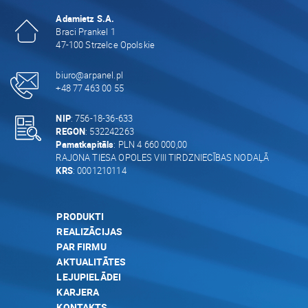
Adamietz S.A.
Braci Prankel 1
47-100 Strzelce Opolskie
biuro@arpanel.pl
+48 77 463 00 55
NIP
: 756-18-36-633
REGON
: 532242263
Pamatkapitāls
: PLN 4 660 000,00
RAJONA TIESA OPOLES VIII TIRDZNIECĪBAS NODAĻĀ
KRS
: 0001210114
PRODUKTI
REALIZĀCIJAS
PAR FIRMU
AKTUALITĀTES
LEJUPIELĀDEI
KARJERA
KONTAKTS