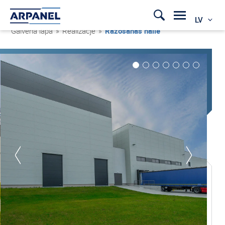
LV
Galvenā lapa
»
Realizacje
»
Ražošanas halle