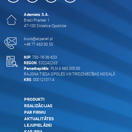
Adamietz S.A.
Braci Prankel 1
47-100 Strzelce Opolskie
biuro@arpanel.pl
+48 77 463 00 55
NIP
: 756-18-36-633
REGON
: 532242263
Pamatkapitāls
: PLN 4 660 000,00
RAJONA TIESA OPOLES VIII TIRDZNIECĪBAS NODAĻĀ
KRS
: 0001210114
PRODUKTI
REALIZĀCIJAS
PAR FIRMU
AKTUALITĀTES
LEJUPIELĀDEI
KARJERA