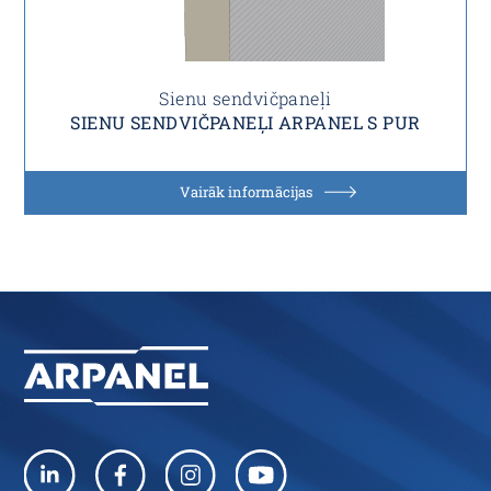
Sienu sendvičpaneļi
SIENU SENDVIČPANEĻI ARPANEL S PUR
Vairāk informācijas