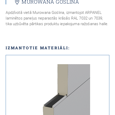
MUROWANA GOŠLINA
Apdzīvotā vietā Murowana Goślina, izmantojot ARPANEL
laminētos paneļus neparastās krāsās RAL 7032 un 7039,
tika uzbūvēta pārtikas produktu iepakojuma ražošanas halle.
IZMANTOTIE MATERIĀLI: