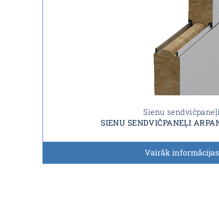
Sienu sendvičpaneļ
SIENU SENDVIČPANEĻI ARPA
Vairāk informācijas