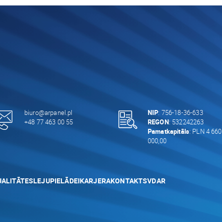
biuro@arpanel.pl
NIP
: 756-18-36-633
+48 77 463 00 55
REGON
: 532242263
Pamatkapitāls
: PLN 4 660
000,00
ALITĀTES
LEJUPIELĀDEI
KARJERA
KONTAKTS
VDAR