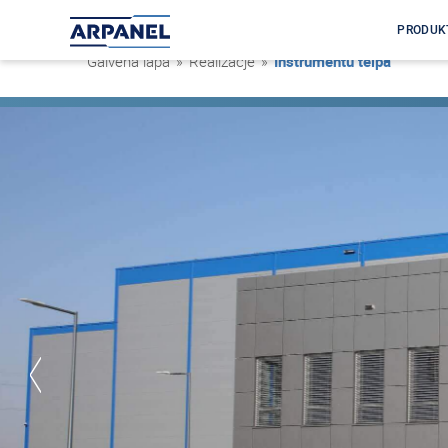
PRODUK
Galvenā lapa
»
Realizacje
»
Instrumentu telpa