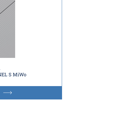
i
NEL S MiWo