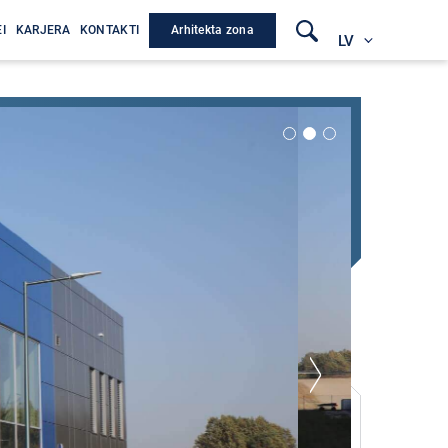
Arhitekta zona
I
KARJERA
KONTAKTI
LV