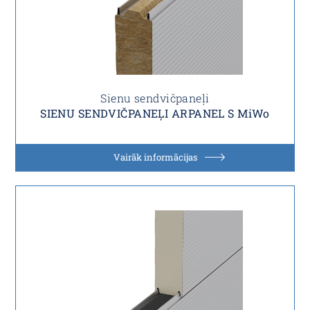
Sienu sendvičpaneļi
SIENU SENDVIČPANEĻI ARPANEL S MiWo
Vairāk informācijas