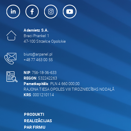
Adamietz S.A.
Braci Prankel 1
47-100 Strzelce Opolskie
biuro@arpanel.pl
+48 77 463 00 55
NIP
: 756-18-36-633
REGON
: 532242263
Pamatkapitāls
: PLN 4 660 000,00
RAJONA TIESA OPOLES VIII TIRDZNIECĪBAS NODAĻĀ
KRS
: 0001210114
PRODUKTI
REALIZĀCIJAS
PAR FIRMU