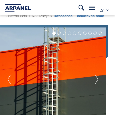
LV
Galvenā lapa
»
Realizacje
»
Ražošanas – noliktavas halle