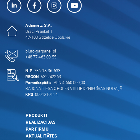
Adamietz S.A.
Braci Prankel 1
47-100 Strzelce Opolskie
biuro@arpanel.pl
+48 77 463 00 55
NIP
: 756-18-36-633
REGON
: 532242263
Pamatkapitāls
: PLN 4 660 000,00
RAJONA TIESA OPOLES VIII TIRDZNIECĪBAS NODAĻĀ
KRS
: 0001210114
PRODUKTI
REALIZĀCIJAS
PAR FIRMU
AKTUALITĀTES