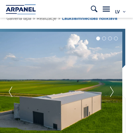
LV
Galvenā lapa
»
Realizacje
»
Lauksaimniecības noliktava