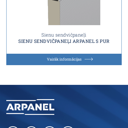
Sienu sendvičpaneļi
SIENU SENDVIČPANEĻI ARPANEL S PUR
Vairāk informācijas