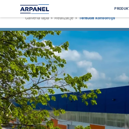
PRODUK
Galvenā lapa
»
Realizacje
»
Tērauda konsorcijs