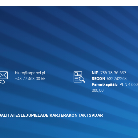
biuro@arpanel.pl
NIP
: 756-18-36-633
+48 77 463 00 55
REGON
: 532242263
Pamatkapitāls
: PLN 4 660
000,00
ALITĀTES
LEJUPIELĀDEI
KARJERA
KONTAKTS
VDAR