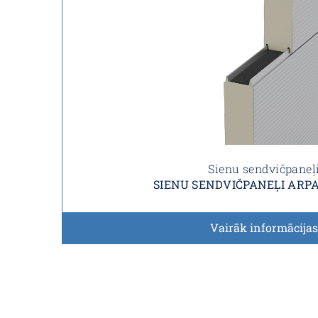
Sienu sendvičpaneļ
SIENU SENDVIČPANEĻI ARPA
Vairāk informācijas