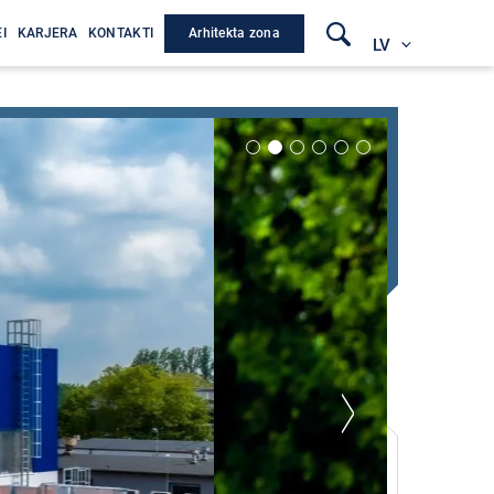
Arhitekta zona
I
KARJERA
KONTAKTI
LV