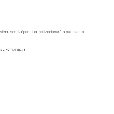
ienu sendvičpaneļi ar poliizocianurāta putuplasta
āsu kombinācija: