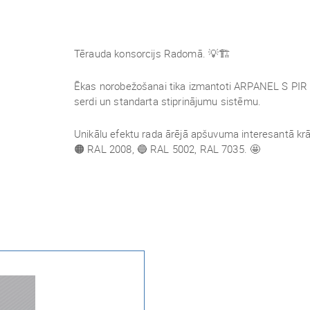
Tērauda konsorcijs Radomā.
💡🏗️
Ēkas norobežošanai tika izmantoti ARPANEL S PIR s
serdi un standarta stiprinājumu sistēmu.
Unikālu efektu rada ārējā apšuvuma interesantā kr
🟠 RAL 2008, 🔵 RAL 5002, RAL 7035. 🤩