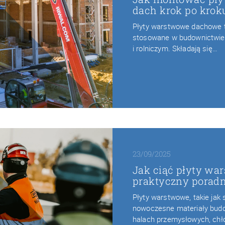
dach krok po krok
Płyty warstwowe dachowe 
stosowane w budownictwi
i rolniczym. Składają się…
23/09/2025
Jak ciąć płyty w
praktyczny porad
Płyty warstwowe, takie ja
nowoczesne materiały bud
halach przemysłowych, chł