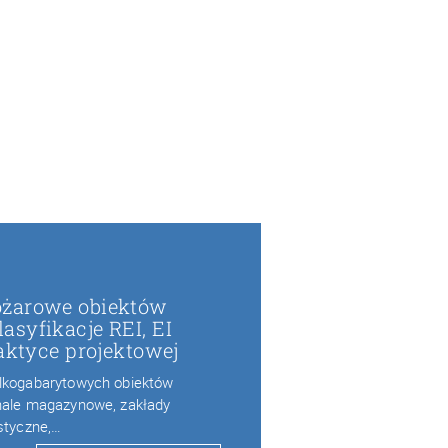
ożarowe obiektów
syfikacje REI, EI
raktyce projektowej
elkogabarytowych obiektów
 hale magazynowe, zakłady
istyczne,…