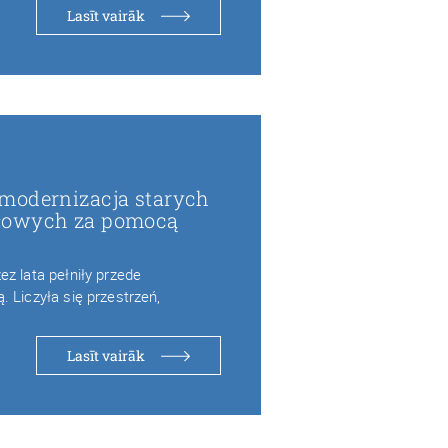
Lasīt vairāk
modernizacja starych
łowych za pomocą
h
z lata pełniły przede
 Liczyła się przestrzeń,
Lasīt vairāk