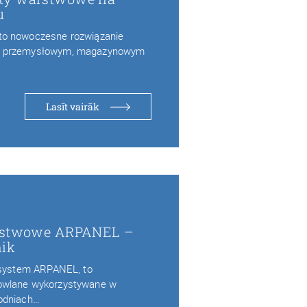
u
to nowoczesne rozwiązanie
e przemysłowym, magazynowym
Lasīt vairāk
arstwowe ARPANEL –
nik
k system ARPANEL, to
owlane wykorzystywane w
odniach…