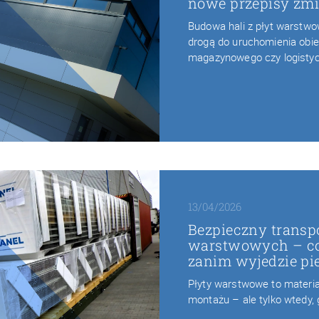
nowe przepisy zmi
Budowa hali z płyt warstw
drogą do uruchomienia obie
magazynowego czy logisty
13/04/2026
Bezpieczny transpo
warstwowych – co
zanim wyjedzie pi
Płyty warstwowe to materiał
montażu – ale tylko wtedy,