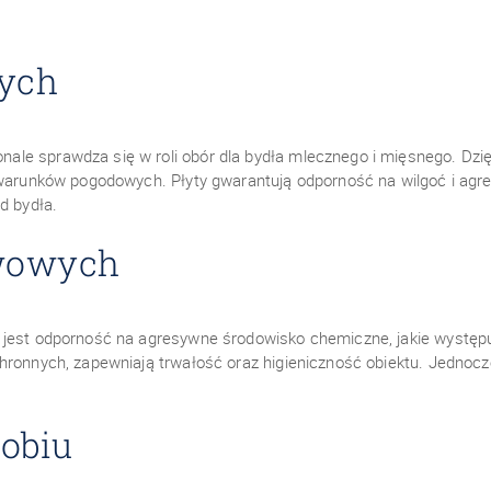
wych
e sprawdza się w roli obór dla bydła mlecznego i mięsnego. Dzięk
 warunków pogodowych. Płyty gwarantują odporność na wilgoć i agr
d bydła.
twowych
 jest odporność na agresywne środowisko chemiczne, jakie występuj
hronnych, zapewniają trwałość oraz higieniczność obiektu. Jednoc
robiu