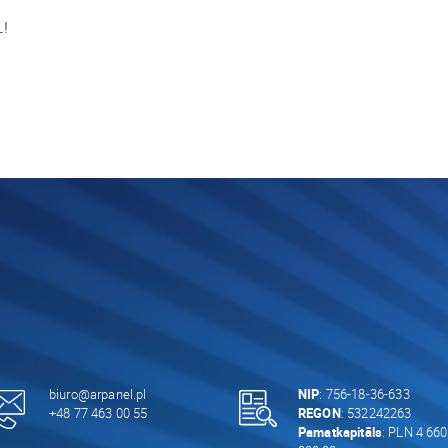
L!
biuro@arpanel.pl
NIP
: 756-18-36-633
+48 77 463 00 55
REGON
: 532242263
Pamatkapitāls
: PLN 4 660