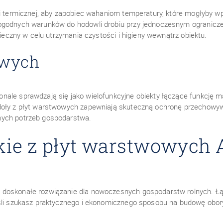
ji termicznej, aby zapobiec wahaniom temperatury, które mogłyby wp
ogodnych warunków do hodowli drobiu przy jednoczesnym ogranicze
nieczny w celu utrzymania czystości i higieny wewnątrz obiektu.
owych
ale sprawdzają się jako wielofunkcyjne obiekty łączące funkcję mag
doły z płyt warstwowych zapewniają skuteczną ochronę przechowywa
nych potrzeb gospodarstwa.
kie z płyt warstwowych
doskonałe rozwiązanie dla nowoczesnych gospodarstw rolnych. Łąc
eśli szukasz praktycznego i ekonomicznego sposobu na budowę obory