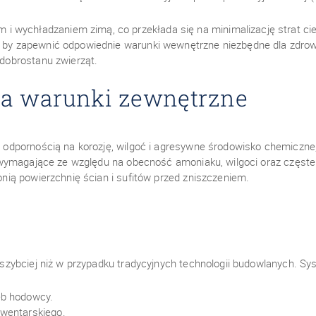
i wychładzaniem zimą, co przekłada się na minimalizację strat ci
y, by zapewnić odpowiednie warunki wewnętrzne niezbędne dla zdrow
 dobrostanu zwierząt.
na warunki zewnętrzne
odpornością na korozję, wilgoć i agresywne środowisko chemiczn
wymagające ze względu na obecność amoniaku, wilgoci oraz częste m
ią powierzchnię ścian i sufitów przed zniszczeniem.
zybciej niż w przypadku tradycyjnych technologii budowlanych. S
eb hodowcy.
nwentarskiego.