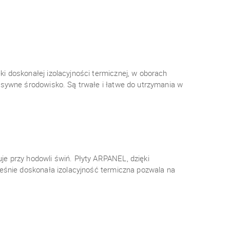
i doskonałej izolacyjności termicznej, w oborach
esywne środowisko. Są trwałe i łatwe do utrzymania w
e przy hodowli świń. Płyty ARPANEL, dzięki
ześnie doskonała izolacyjność termiczna pozwala na