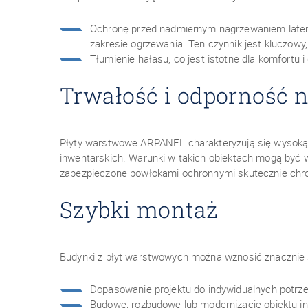
Ochronę przed nadmiernym nagrzewaniem latem 
zakresie ogrzewania. Ten czynnik jest kluczow
Tłumienie hałasu, co jest istotne dla komfortu i
Trwałość i odporność 
Płyty warstwowe ARPANEL charakteryzują się wysoką 
inwentarskich. Warunki w takich obiektach mogą być 
zabezpieczone powłokami ochronnymi skutecznie chron
Szybki montaż
Budynki z płyt warstwowych można wznosić znacznie s
Dopasowanie projektu do indywidualnych potrz
Budowę, rozbudowę lub modernizację obiektu i