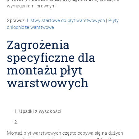
wymaganiami prawnymi.
Sprawdź
:
Listwy startowe do płyt warstwowych
|
Płyty
chłodnicze warstwowe
Zagrożenia
specyficzne dla
montażu płyt
warstwowych
Upadki z wysokości
Montaż płyt warstwowych często odbywa się na dużych