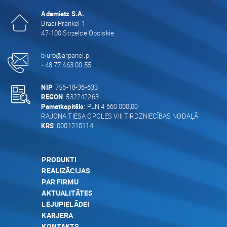
Adamietz S.A.
Braci Prankel 1
47-100 Strzelce Opolskie
biuro@arpanel.pl
+48 77 463 00 55
NIP
: 756-18-36-633
REGON
: 532242263
Pamatkapitāls
: PLN 4 660 000,00
RAJONA TIESA OPOLES VIII TIRDZNIECĪBAS NODAĻĀ
KRS
: 0001210114
PRODUKTI
REALIZĀCIJAS
PAR FIRMU
AKTUALITĀTES
LEJUPIELĀDEI
KARJERA
KONTAKTS