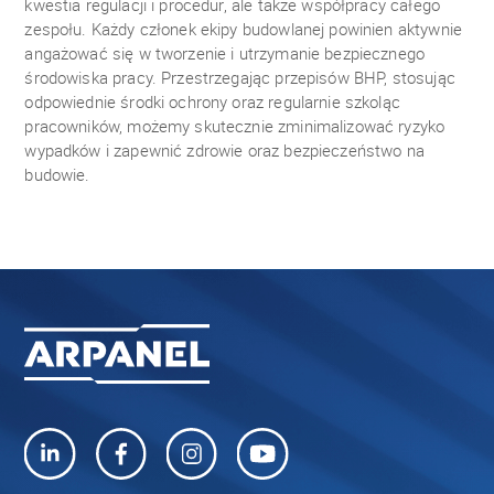
kwestia regulacji i procedur, ale także współpracy całego
zespołu. Każdy członek ekipy budowlanej powinien aktywnie
angażować się w tworzenie i utrzymanie bezpiecznego
środowiska pracy. Przestrzegając przepisów BHP, stosując
odpowiednie środki ochrony oraz regularnie szkoląc
pracowników, możemy skutecznie zminimalizować ryzyko
wypadków i zapewnić zdrowie oraz bezpieczeństwo na
budowie.