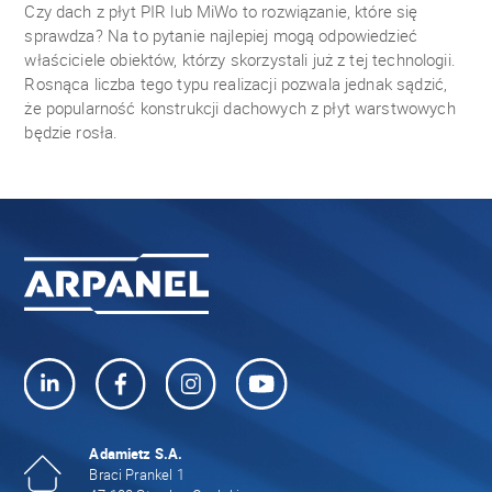
Czy dach z płyt PIR lub MiWo to rozwiązanie, które się
sprawdza? Na to pytanie najlepiej mogą odpowiedzieć
właściciele obiektów, którzy skorzystali już z tej technologii.
Rosnąca liczba tego typu realizacji pozwala jednak sądzić,
że popularność konstrukcji dachowych z płyt warstwowych
będzie rosła.
Adamietz S.A.
Braci Prankel 1