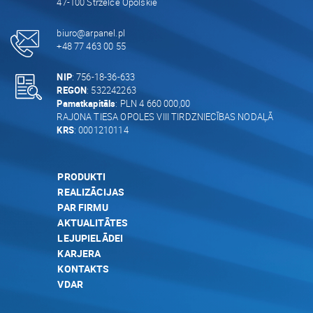
47-100 Strzelce Opolskie
biuro@arpanel.pl
+48 77 463 00 55
NIP
: 756-18-36-633
REGON
: 532242263
Pamatkapitāls
: PLN 4 660 000,00
RAJONA TIESA OPOLES VIII TIRDZNIECĪBAS NODAĻĀ
KRS
: 0001210114
PRODUKTI
REALIZĀCIJAS
PAR FIRMU
AKTUALITĀTES
LEJUPIELĀDEI
KARJERA
KONTAKTS
VDAR