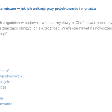
ermiczne — jak ich uniknąć przy projektowaniu i montażu
nych zagadnień w budownictwie przemysłowym. Choć nowoczesne pły
 znacząco obniżyć ich skuteczność. W efekcie nawet najnowocześnie
knąć?
lemem?
 warstwowych
projektu
wcze
ne
mowanie