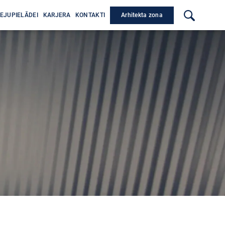
Arhitekta zona
EJUPIELĀDEI
KARJERA
KONTAKTI