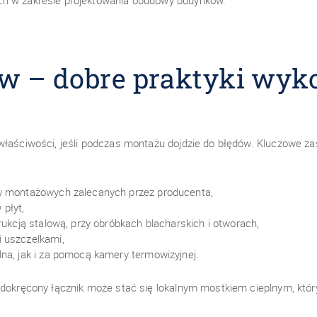
ch w zakresie projektowania obudowy budynków.
w – dobre praktyki wy
 właściwości, jeśli podczas montażu dojdzie do błędów. Kluczowe z
ów montażowych zalecanych przez producenta,
płyt,
rukcją stalową, przy obróbkach blacharskich i otworach,
 uszczelkami,
na, jak i za pomocą kamery termowizyjnej.
edokręcony łącznik może stać się lokalnym mostkiem cieplnym, któr