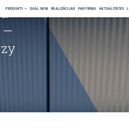
 a
PRODUKTI
DUAL SKIN
REALIZĀCIJAS
PAR FIRMU
AKTUALITĀTES
L
 —
rzy