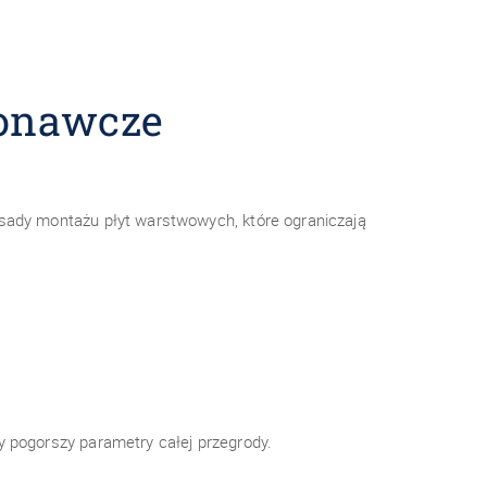
konawcze
asady montażu płyt warstwowych, które ograniczają
y pogorszy parametry całej przegrody.