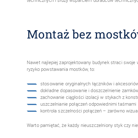
technicznych i służy wsparciem doradców techniczny
Montaż bez mostkó
Nawet najlepiej zaprojektowany budynek straci swoje
ryzyko powstawania mostków, to:
stosowanie oryginalnych łączników i akcesori
dokładne dopasowanie i doszczelnienie zamków 
zachowanie ciągłości izolacji w stykach z konst
uszczelnianie połączeń odpowiednimi taśmami i
kontrola szczelności połączeń – zarówno wizual
Warto pamiętać, że każdy nieuszczelniony styk czy ni