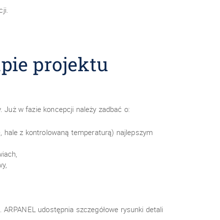
ji.
pie projektu
Już w fazie koncepcji należy zadbać o:
e, hale z kontrolowaną temperaturą) najlepszym
wiach,
wy,
w. ARPANEL udostępnia szczegółowe rysunki detali