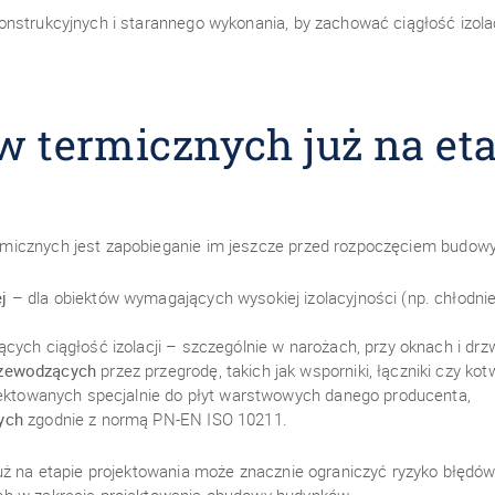
nstrukcyjnych i starannego wykonania, by zachować ciągłość izolac
 termicznych już na eta
icznych jest zapobieganie im jeszcze przed rozpoczęciem budowy. 
j
– dla obiektów wymagających wysokiej izolacyjności (np. chłodni
cych ciągłość izolacji – szczególnie w narożach, przy oknach i drz
rzewodzących
przez przegrodę, takich jak wsporniki, łączniki czy kot
jektowanych specjalnie do płyt warstwowych danego producenta,
ych
zgodnie z normą PN-EN ISO 10211.
już na etapie projektowania może znacznie ograniczyć ryzyko błędó