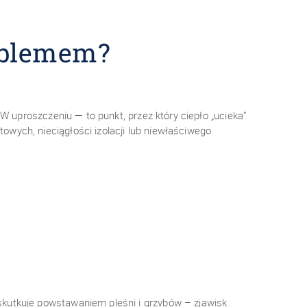
roblemem?
W uproszczeniu — to punkt, przez który ciepło „ucieka”
wych, nieciągłości izolacji lub niewłaściwego
skutkuje powstawaniem pleśni i grzybów – zjawisk