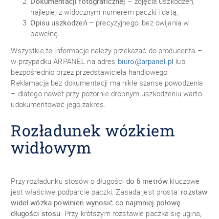
Dokumentacji fotograficznej
– zdjęcia uszkodzeń,
najlepiej z widocznym numerem paczki i datą,
Opisu uszkodzeń
– precyzyjnego, bez owijania w
bawełnę.
Wszystkie te informacje należy przekazać do producenta –
w przypadku ARPANEL na adres
biuro@arpanel.pl
lub
bezpośrednio przez przedstawiciela handlowego.
Reklamacja bez dokumentacji ma nikłe szanse powodzenia
– dlatego nawet przy pozornie drobnym uszkodzeniu warto
udokumentować jego zakres.
Rozładunek wózkiem
widłowym
Przy rozładunku stosów o długości
do 6 metrów
kluczowe
jest właściwe podparcie paczki. Zasada jest prosta:
rozstaw
wideł wózka powinien wynosić co najmniej połowę
długości stosu
. Przy krótszym rozstawie paczka się ugina,