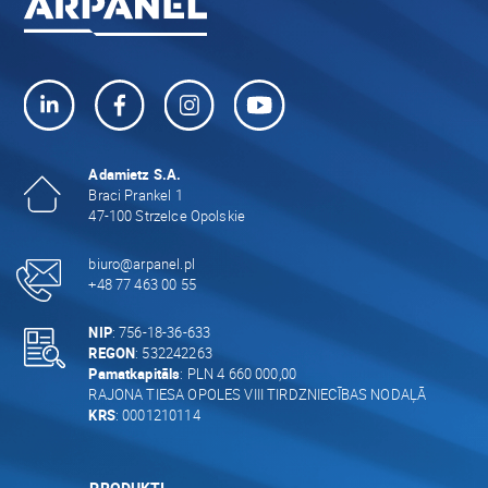
Adamietz S.A.
Braci Prankel 1
47-100 Strzelce Opolskie
biuro@arpanel.pl
+48 77 463 00 55
NIP
: 756-18-36-633
REGON
: 532242263
Pamatkapitāls
: PLN 4 660 000,00
RAJONA TIESA OPOLES VIII TIRDZNIECĪBAS NODAĻĀ
KRS
: 0001210114
PRODUKTI