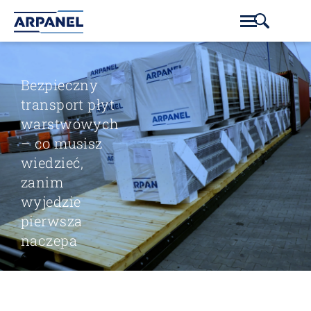
Bezpieczny
transport płyt
warstwowych
– co musisz
wiedzieć,
zanim
wyjedzie
pierwsza
naczepa