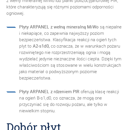
z wełny mineralnej MiWo lub pianki poliizocyjanurowej PIR,
które charakteryzują się różnymi poziomami odporności
ogniowej.
Płyty ARPANEL z wełną mineralną MiWo
są niepalne
i niekapiące, co zapewnia najwyższy poziom
bezpieczeństwa. Klasyfikacja reakcji na ogień tych
płyt to
A2-s1d0,
co oznacza, że w warunkach pożaru
rozwiniętego nie rozprzestrzeniają ognia i mogą
wydzielać jedynie nieznaczne ilości ciepła. Dzięki tym
właściwościom są stosowane w wielu konstrukcjach
jako materiał o podwyższonym poziomie
bezpieczeństwa.
Płyty ARPANEL z rdzeniem PIR
oferują klasę reakcji
na ogień B-s1,d0, co oznacza, że mogą one
przyczyniać się do rozwoju pożaru, ale tylko w
niewielkim stopniu.
Dobór płyt