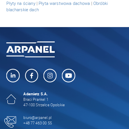
Płyty na ściany
|
Płyta warstwowa dachowa
|
Obróbki
blacharskie dach
Adamietz S.A.
Braci Prankel 1
47-100 Strzelce Opolskie
biuro@arpanel.pl
+48 77 463 00 55