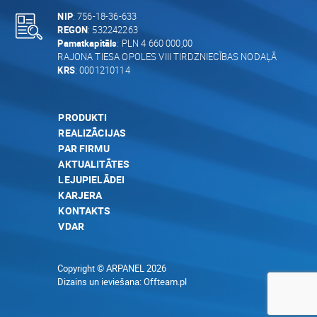
NIP
: 756-18-36-633
REGON
: 532242263
Pamatkapitāls
: PLN 4 660 000,00
RAJONA TIESA OPOLES VIII TIRDZNIECĪBAS NODAĻĀ
KRS
: 0001210114
PRODUKTI
REALIZĀCIJAS
PAR FIRMU
AKTUALITĀTES
LEJUPIELĀDEI
KARJERA
KONTAKTS
VDAR
Copyright © ARPANEL 2026
Dizains un ieviešana:
Offteam.pl