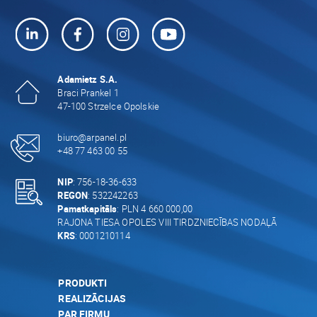
Adamietz S.A.
Braci Prankel 1
47-100 Strzelce Opolskie
biuro@arpanel.pl
+48 77 463 00 55
NIP
: 756-18-36-633
REGON
: 532242263
Pamatkapitāls
: PLN 4 660 000,00
RAJONA TIESA OPOLES VIII TIRDZNIECĪBAS NODAĻĀ
KRS
: 0001210114
PRODUKTI
REALIZĀCIJAS
PAR FIRMU