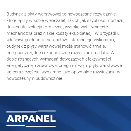
Budynek z płyty warstwowej to nowoczesne rozwiązanie,
które łączy w sobie wiele zalet, takich jak szybkość montażu,
doskonała izolacja termiczna, wysoka wytrzymałość
mechaniczna oraz niskie koszty eksploatacji. W przypadku
właściwego doboru materiałów i starannego wykonania,
budynek z płyty warstwowej może stanowić trwałe,
energooszczędne i ekonomiczne rozwiązanie na lata. W
dobie rosnących wymagań dotyczących efektywności
energetycznej i zrównoważonego rozwoju, płyty warstwowe
są coraz częściej wybierane jako optymalne rozwiązanie w
nowoczesnym budownictwie.