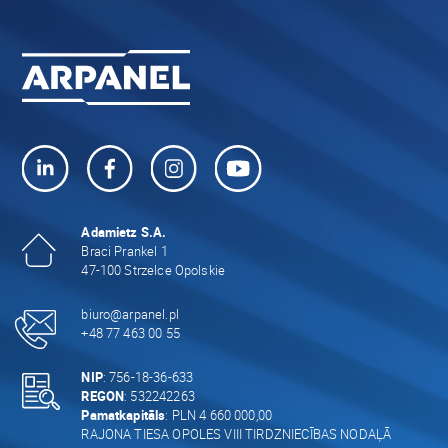
Adamietz S.A.
Braci Prankel 1
47-100 Strzelce Opolskie
biuro@arpanel.pl
+48 77 463 00 55
NIP
: 756-18-36-633
REGON
: 532242263
Pamatkapitāls
: PLN 4 660 000,00
RAJONA TIESA OPOLES VIII TIRDZNIECĪBAS NODAĻĀ