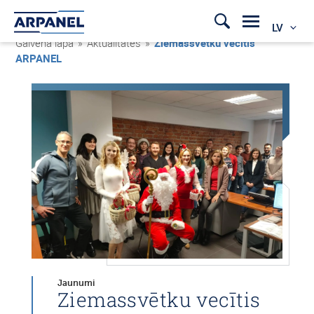
LV
Galvenā lapa
»
Aktualitātes
»
Ziemassvētku vecītis
ARPANEL
Jaunumi
Ziemassvētku vecītis