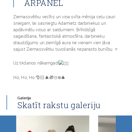
ARPANEL
Ziemassvētku vecītis un viņa svīta mēroja ceļu cauri
sniegam, lai sasniegtu Adamietz darbiniekus un
apdāvinātu viņus ar saldumiem. Brīnišķīgā
sagaidīšana, fantastiskā atmosfēra, darbinieku
draudzīgums un ziemīgā aura ne vienam vien ļāva
sajust Ziemassvētku tuvošanās neparasto burvību. ⭐
Uz tikšanos nākamgad!
Ho, Ho, Ho 🎅🏻🎄🎁☃️❄️🎄
Galerija
Skatīt rakstu galeriju