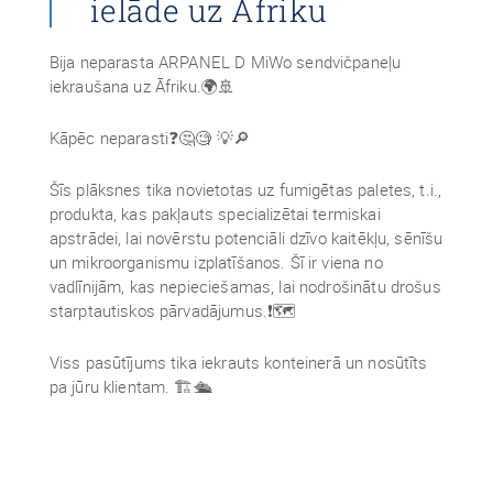
ielāde uz Āfriku
Bija neparasta ARPANEL D MiWo sendvičpaneļu
iekraušana uz Āfriku.🌍🚢
Kāpēc neparasti❓🤔🧐 💡🔎
Šīs plāksnes tika novietotas uz fumigētas paletes, t.i.,
produkta, kas pakļauts specializētai termiskai
apstrādei, lai novērstu potenciāli dzīvo kaitēkļu, sēnīšu
un mikroorganismu izplatīšanos. Šī ir viena no
vadlīnijām, kas nepieciešamas, lai nodrošinātu drošus
starptautiskos pārvadājumus.❗🗺️
Viss pasūtījums tika iekrauts konteinerā un nosūtīts
pa jūru klientam. 🏗️🛳️