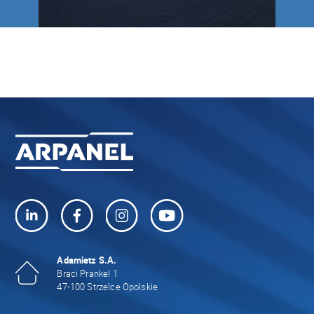
Adamietz S.A.
Braci Prankel 1
47-100 Strzelce Opolskie