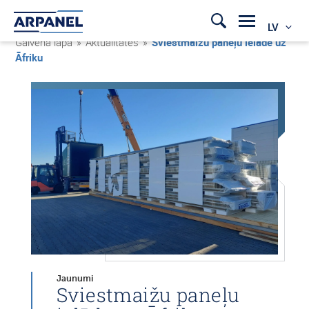
LV
Galvenā lapa
»
Aktualitātes
»
Sviestmaižu paneļu ielāde uz
Āfriku
Jaunumi
Sviestmaižu paneļu