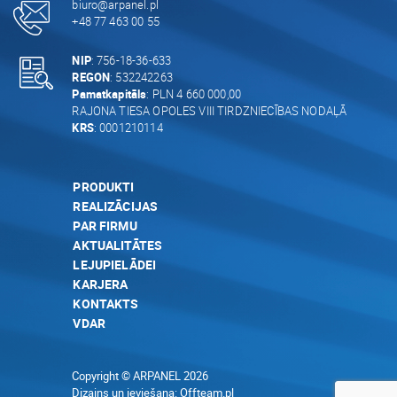
biuro@arpanel.pl
+48 77 463 00 55
NIP
: 756-18-36-633
REGON
: 532242263
Pamatkapitāls
: PLN 4 660 000,00
RAJONA TIESA OPOLES VIII TIRDZNIECĪBAS NODAĻĀ
KRS
: 0001210114
PRODUKTI
REALIZĀCIJAS
PAR FIRMU
AKTUALITĀTES
LEJUPIELĀDEI
KARJERA
KONTAKTS
VDAR
Copyright © ARPANEL 2026
Dizains un ieviešana:
Offteam.pl