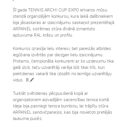
Šī gada TENNIS ARCHI CUP EXPO ietvaros mūsu
stendā organizējām konkursu, kura laikā dalībniekiem
bija jāsaskaras ar izaicinājumu saskaņot prezentētajā
ARPANEL sistēmas stūra dīvānā izmantoto
apšuvuma RAL krāsu un profilu.
Konkurss izraisīja lielu interesi, bet pareizās atbildes
iegūšana izvērtās par diezgan lielu izaicinājumu.
Protams, čempionāta konkurenti ar šo uzdevumu tika
galā izcili, taču uzvarētāji varēja būt tikai trīs, kuri
piektdienas vakarā tika izlozēti no laimīgo uzvarētāju
vidus. 📄🖋
Turklāt svētdienas pēcpusdienā kopā ar
organizatoriem aizvadījām sacensības tenisa kortā.
Ideja bija pasniegt tenisa bumbiņu, lai trāpītu stūra
ARPANEL sendvičpaneļos, kas bija novietoti pretējās
laukuma pusēs.