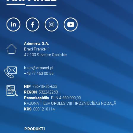
Adamietz S.A.
Braci Prankel 1
47-100 Strzelce Opolskie
biuro@arpanel.pl
+48 77 463 00 55
NIP
: 756-18-36-633
REGON
: 532242263
Pamatkapitāls
: PLN 4 660 000,00
RAJONA TIESA OPOLES VIII TIRDZNIECĪBAS NODAĻĀ
KRS
: 0001210114
PRODUKTI