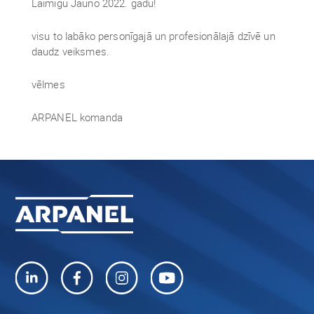
Laimīgu Jauno 2022. gadu!
visu to labāko personīgajā un profesionālajā dzīvē un
daudz veiksmes.
vēlmes
ARPANEL komanda