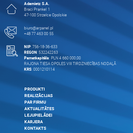
Adamietz S.A.
Braci Prankel 1
47-100 Strzelce Opolskie
biuro@arpanel.pl
+48 77 463 00 55
NIP
: 756-18-36-633
REGON
: 532242263
Pamatkapitāls
: PLN 4 660 000,00
RAJONA TIESA OPOLES VIII TIRDZNIECĪBAS NODAĻĀ
KRS
: 0001210114
PRODUKTI
REALIZĀCIJAS
PAR FIRMU
AKTUALITĀTES
LEJUPIELĀDEI
KARJERA
KONTAKTS