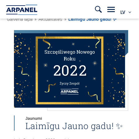
LV
Galvenā lapa
»
Aktualitātes
»
Laimīgu Jauno gadu! ✨
Jaunumi
Laimīgu Jauno gadu! ✨