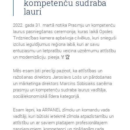
kompetenču sudraba
lauri
2022. gada 31. martā notika Prasmju un kompetenču
laurus pasniegšanas ceremonija, kuras laikā Opoles
Tirdzniecības kamera apbalvoja cilvēkus, kuri snieguši
izcilus ieguldījumus reģiona labā, kuri ar savu
entuziasmu un lietpratību veicina uzņēmumu attīstību
un modernizāciju. pieeja.🏅🏆
Mēs esam ļoti priecīgi paziņot, ka attīstības un
ražošanas direktors Jaroslavs Lošs un pārdošanas
un mārketinga direktors Marcins Sobisiaks saņēma
prasmju un kompetenču sudraba laurus vadītāja,
sociālekonomiskā līdera kategorijā.
Esam lepni, ka ARPANEL zīmolu un komandu vada
vadītāji, kuri būtiski ietekmē zīmola atpazīstamību un
attīstību un ar saviem plašajiem profesionālajiem
sasniegumiem, kompetenci un zināšanām rada