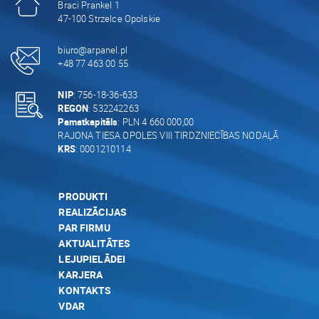
Braci Prankel 1
47-100 Strzelce Opolskie
biuro@arpanel.pl
+48 77 463 00 55
NIP
: 756-18-36-633
REGON
: 532242263
Pamatkapitāls
: PLN 4 660 000,00
RAJONA TIESA OPOLES VIII TIRDZNIECĪBAS NODAĻĀ
KRS
: 0001210114
PRODUKTI
REALIZĀCIJAS
PAR FIRMU
AKTUALITĀTES
LEJUPIELĀDEI
KARJERA
KONTAKTS
VDAR