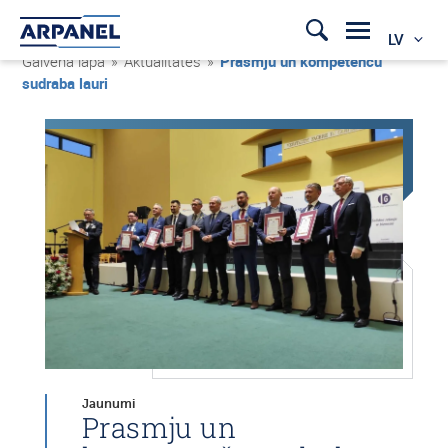
LV
Galvenā lapa
»
Aktualitātes
»
Prasmju un kompetenču
sudraba lauri
Jaunumi
Prasmju un