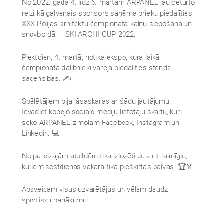
No 2022. gada 4. līdz 6. martam ARPANEL jau ceturto
reizi kā galvenais sponsors saņēma prieku piedalīties
XXX Polijas arhitektu čempionātā kalnu slēpošanā un
snovbordā — SKI ARCHI CUP 2022.
Piektdien, 4. martā, notika ekspo, kura laikā
čempionāta dalībnieki varēja piedalīties stenda
sacensībās. ✍
Spēlētājiem bija jāsaskaras ar šādu jautājumu:
Ievadiet kopējo sociālo mediju lietotāju skaitu, kuri
seko ARPANEL zīmolam Facebook, Instagram un
Linkedin. 💻
No pareizajām atbildēm tika izlozēti desmit laimīgie,
kuriem sestdienas vakarā tika piešķirtas balvas. 🏆🏅
Apsveicam visus uzvarētājus un vēlam daudz
sportisku panākumu.