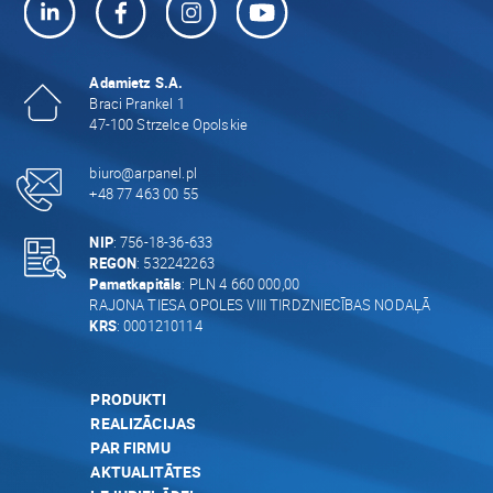
Adamietz S.A.
Braci Prankel 1
47-100 Strzelce Opolskie
biuro@arpanel.pl
+48 77 463 00 55
NIP
: 756-18-36-633
REGON
: 532242263
Pamatkapitāls
: PLN 4 660 000,00
RAJONA TIESA OPOLES VIII TIRDZNIECĪBAS NODAĻĀ
KRS
: 0001210114
PRODUKTI
REALIZĀCIJAS
PAR FIRMU
AKTUALITĀTES