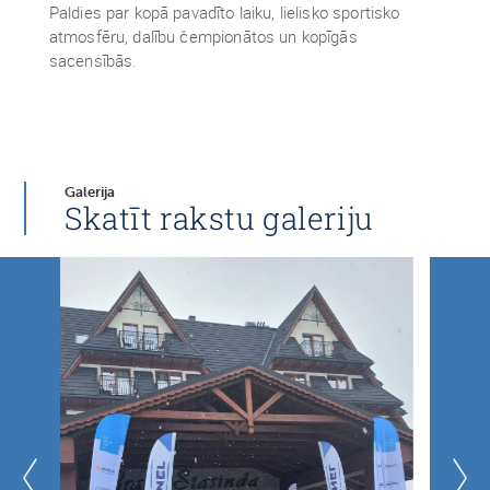
Paldies par kopā pavadīto laiku, lielisko sportisko
atmosfēru, dalību čempionātos un kopīgās
sacensībās.
Galerija
Skatīt rakstu galeriju