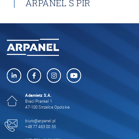
ARPANEL S PIR
Adamietz S.A.
Braci Prankel 1
47-100 Strzelce Opolskie
biuro@arpanel.pl
+48 77 463 00 55