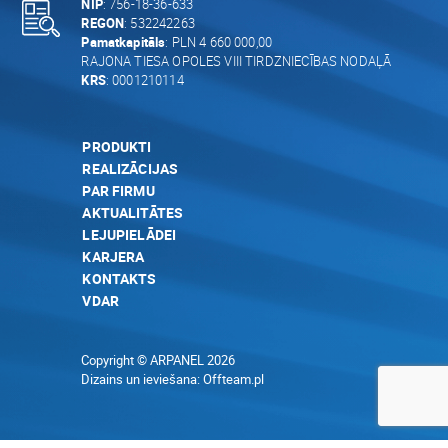
NIP
: 756-18-36-633
REGON
: 532242263
Pamatkapitāls
: PLN 4 660 000,00
RAJONA TIESA OPOLES VIII TIRDZNIECĪBAS NODAĻĀ
KRS
: 0001210114
PRODUKTI
REALIZĀCIJAS
PAR FIRMU
AKTUALITĀTES
LEJUPIELĀDEI
KARJERA
KONTAKTS
VDAR
Copyright © ARPANEL 2026
Dizains un ieviešana:
Offteam.pl