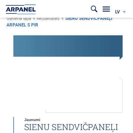
LV
Galvenā lapa
»
Aktualitātes
»
SIENU SENDVIČPANEĻI
ARPANEL S PIR
Jaunumi
SIENU SENDVIČPANEĻI