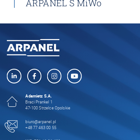
ARPANEL S MiWo
Adamietz S.A.
Braci Prankel 1
47-100 Strzelce Opolskie
biuro@arpanel.pl
+48 77 463 00 55