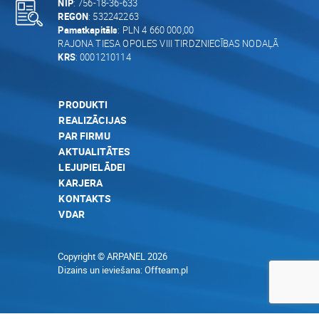
NIP
: 756-18-36-633
REGON
: 532242263
Pamatkapitāls
: PLN 4 660 000,00
RAJONA TIESA OPOLES VIII TIRDZNIECĪBAS NODAĻĀ
KRS
: 0001210114
PRODUKTI
REALIZĀCIJAS
PAR FIRMU
AKTUALITĀTES
LEJUPIELĀDEI
KARJERA
KONTAKTS
VDAR
Copyright © ARPANEL 2026
Dizains un ieviešana:
Offteam.pl