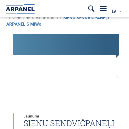
LV
Galvenā lapa
»
Aktualitātes
»
SIENU SENDVIČPANEĻI
ARPANEL S MiWo
Jaunumi
SIENU SENDVIČPANEĻI